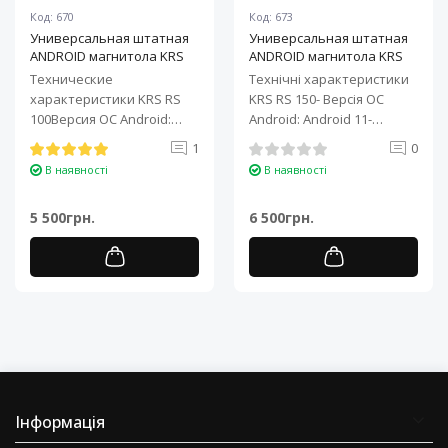
Код: 670
Код: 673
Универсальная штатная
Универсальная штатная
ANDROID магнитола KRS
ANDROID магнитола KRS
RS 100 9" 1/32 GB
RS 150 10" 2/32 GB
Технические
Технічні характеристики
характеристики KRS RS
KRS RS 150- Версія ОС
100Версия ОС Android:
Android: Android 11-
Android 11Процессор: 4-
Процесор: 4-ядерний ARM
1
0
ядерный ARM Cortex-A7..
Cortex-A7..
В наявності
В наявності
5 500грн.
6 500грн.
Інформація