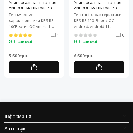
Универсальная штатная
Универсальная штатная
ANDROID магнитола KRS
ANDROID магнитола KRS
RS 100 9" 1/32 GB
RS 150 10" 2/32 GB
Технические
Технічні характеристики
характеристики KRS RS
KRS RS 150- Версія ОС
100Версия ОС Android:
Android: Android 11-
Android 11Процессор: 4-
Процесор: 4-ядерний ARM
1
0
ядерный ARM Cortex-A7..
Cortex-A7..
В наявності
В наявності
5 500грн.
6 500грн.
Інформація
Автозвук