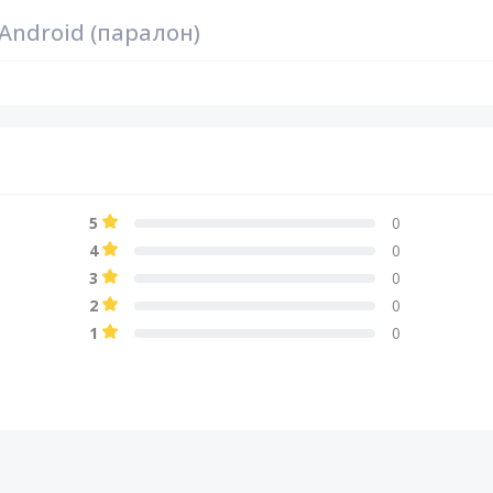
ndroid (паралон)
5
0
4
0
3
0
2
0
1
0