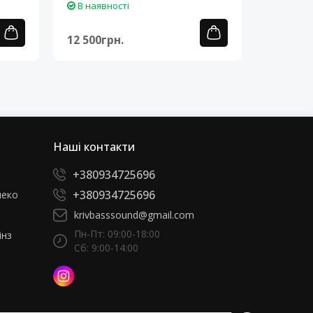
В наявності
В наяв
12 500грн.
12 500г
Наші контакти
+380934725696
+380934725696
леко
krivbasssound@gmail.com
Пн-Пт: 09:00-18:00
інз
Сб: 9:00-14:00