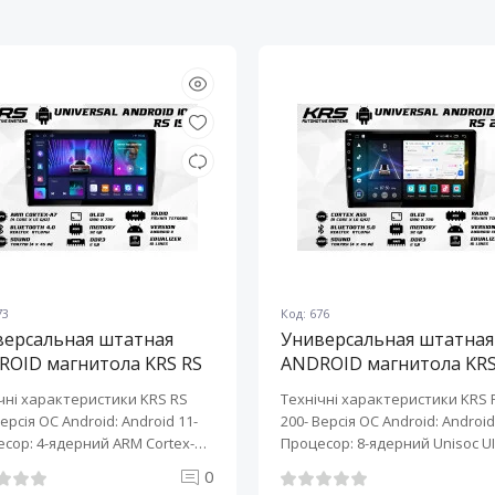
73
Код: 676
версальная штатная
Универсальная штатная
ROID магнитола KRS RS
ANDROID магнитола KRS
10" 2/32 GB
200 10" 2/32 GB
чні характеристики KRS RS
Технічні характеристики KRS 
Версія ОС Android: Android 11-
200- Версія ОС Android: Android 
сор: 4-ядерний ARM Cortex-
Процесор: 8-ядерний Unisoc UI
0