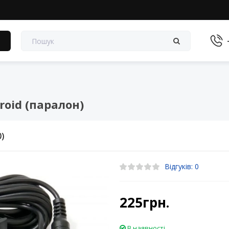
в
oid (паралон)
0)
Відгуків: 0
225грн.
В наявності