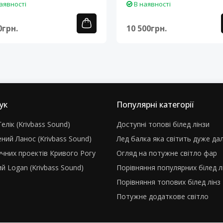
аявності
В наявності
0грн.
10 500грн.
ук
Популярні категорії
елік (Krivbass Sound)
Доступні топові білед лінзи
ний Ланос (Krivbass Sound)
Лед балка яка світить дуже да
учних проектів Кривого Рогу
Огляд на потужне світло фар
й Logan (Krivbass Sound)
Порівняння популярних білед л
Порівняння топових білед лінз
Потужне додаткове світло