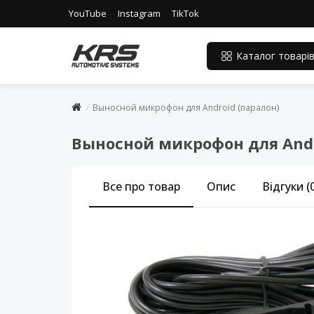
YouTube
Instagram
TikTok
Каталог товарі
Выносной микрофон для Android (паралон)
Выносной микрофон для Andr
Все про товар
Опис
Відгуки (