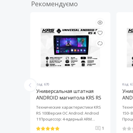
Рекомендуємо
Код: 670
Код: 6
ная
Универсальная штатная
Уни
KRS RS
ANDROID магнитола KRS RS
AND
100 9" 1/32 GB
150 
KRS RS 6
Технические характеристики KRS
Техні
roid:
RS 100Версия ОС Android: Android
150- 
-ядерный
11Процессор: 4-ядерный ARM
Проце
Cortex-A7..
A7..
0
1