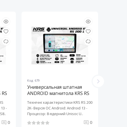
Код: 679
Код: 678
Универсальная штатная
Универ
 RS
ANDROID магнитола KRS RS
ANDROI
200 2K 10" 2/32 GB
200 2K 
RS
Технічні характеристики KRS RS 200
Технічні 
13 ​-
2K- Версія ОС Android: Android 13 ​-
2K- Версія
S8..
Процесор: 8-ядерний Unisoc U..
Процесор:
0
0