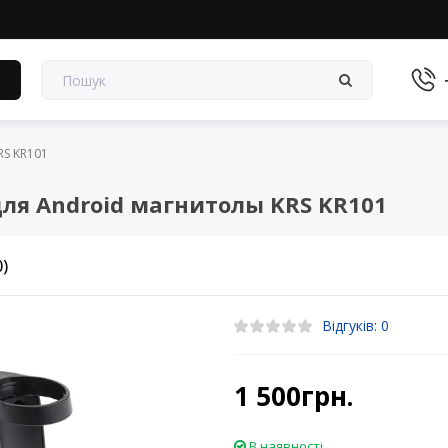
в
RS KR101
для Android магнитолы KRS KR101
0)
Відгуків: 0
1 500грн.
В наявності