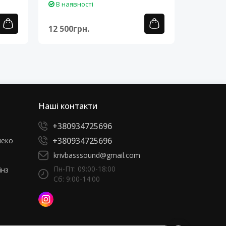
В наявності
В наяв
12 500грн.
12 500г
Наші контакти
+380934725696
+380934725696
леко
krivbasssound@gmail.com
Пн-Пт: 09:00-18:00
інз
Сб: 9:00-14:00