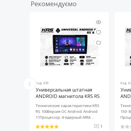
Рекомендуємо
Код: 670
Код: 6
ная
Универсальная штатная
Уни
KRS RS
ANDROID магнитола KRS RS
AND
100 9" 1/32 GB
150 
KRS RS 6
Технические характеристики KRS
Техні
roid:
RS 100Версия ОС Android: Android
150- 
-ядерный
11Процессор: 4-ядерный ARM
Проце
Cortex-A7..
A7..
0
1