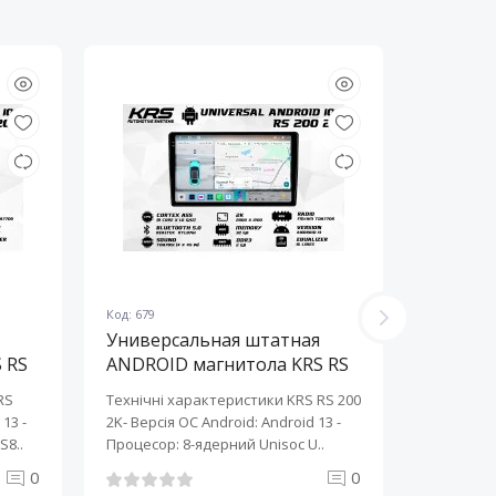
Код: 679
Код: 678
Универсальная штатная
Универ
 RS
ANDROID магнитола KRS RS
ANDROI
200 2K 10" 2/32 GB
200 2K 
RS
Технічні характеристики KRS RS 200
Технічні 
13 ​-
2K- Версія ОС Android: Android 13 ​-
2K- Версія
S8..
Процесор: 8-ядерний Unisoc U..
Процесор:
0
0