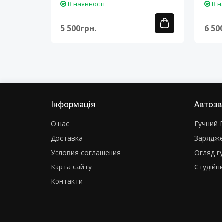
В наявності
В н
5 500грн.
6 50
Інформація
Автозв
О нас
Гучний Г
Доставка
Зарядже
Условия соглашения
Огляд г
Карта сайту
Студійни
Контакти