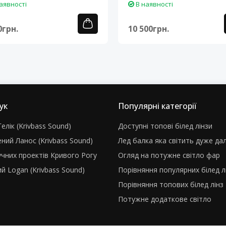
аявності
В наявності
0грн.
10 500грн.
ук
Популярні категорії
елік (Krivbass Sound)
Доступні топові білед лінзи
ний Ланос (Krivbass Sound)
Лед балка яка світить дуже да
учних проектів Кривого Рогу
Огляд на потужне світло фар
й Logan (Krivbass Sound)
Порівняння популярних білед л
Порівняння топових білед лінз
Потужне додаткове світло