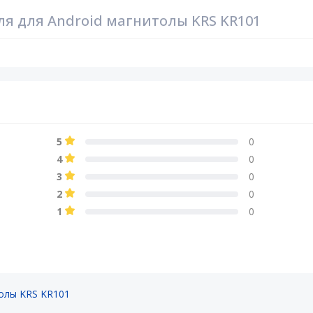
ля для Android магнитолы KRS KR101
5
0
4
0
3
0
2
0
1
0
толы KRS KR101