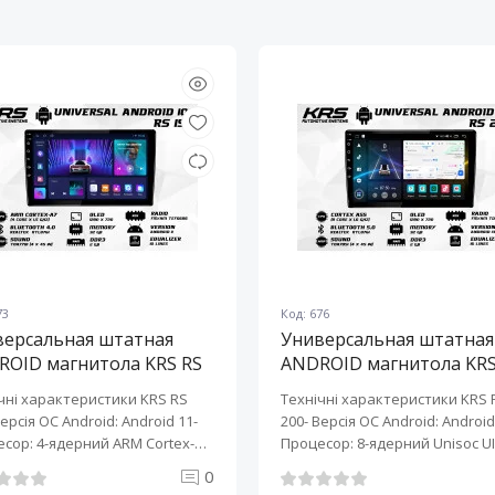
73
Код: 676
версальная штатная
Универсальная штатная
ROID магнитола KRS RS
ANDROID магнитола KRS
10" 2/32 GB
200 10" 2/32 GB
чні характеристики KRS RS
Технічні характеристики KRS 
Версія ОС Android: Android 11-
200- Версія ОС Android: Android 
сор: 4-ядерний ARM Cortex-
Процесор: 8-ядерний Unisoc UI
0