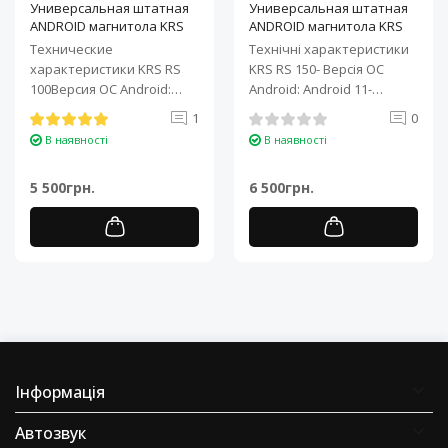
Универсальная штатная
Универсальная штатная
ANDROID магнитола KRS
ANDROID магнитола KRS
RS 100 9" 1/32 GB
RS 150 10" 2/32 GB
Технические
Технічні характеристики
характеристики KRS RS
KRS RS 150- Версія ОС
100Версия ОС Android:
Android: Android 11-
Android 11Процессор: 4-
Процесор: 4-ядерний ARM
1
0
ядерный ARM Cortex-A7..
Cortex-A7..
В наявності
В наявності
5 500грн.
6 500грн.
Інформація
Автозвук