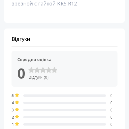
врезной с гайкой KRS R12
Відгуки
Середня оцінка
0
Відгуки (0)
5
0
4
0
3
0
2
0
1
0