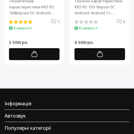
Технические
Технічні характеристики
характеристики KRS RS
KRS RS 150- Версія ОС
100Версия ОС Android:
Android: Android 11-
Android 11Процессор: 4-
Процесор: 4-ядерний ARM
1
0
ядерный ARM Cortex-A7..
Cortex-A7..
В наявності
В наявності
5 500грн.
6 500грн.
Інформація
Автозвук
Популярні категорії