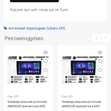
Відгуків про цей товар ще не було.
Антенный переходник Subaru KRS
Рекомендуємо
Код: 670
Код: 673
Универсальная штатная
Универсальная штатная
ANDROID магнитола KRS
ANDROID магнитола KRS
RS 100 9" 1/32 GB
RS 150 10" 2/32 GB