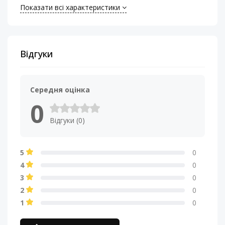
Показати всі характеристики
Номинальная
80 W
мощность (RMS), Вт
Сопротивление
4 Ом
Відгуки
катушки, Ом
Середня оцінка
0
Відгуки (0)
5
0
4
0
3
0
2
0
1
0