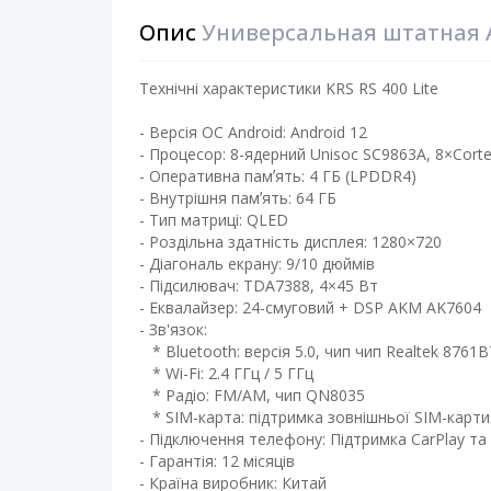
Опис
Универсальная штатная AN
Технічні характеристики KRS RS 400 Lite
- Версія ОС Android: Android 12
- Процесор: 8-ядерний Unisoc SC9863A, 8×Cortex
- Оперативна памʼять: 4 ГБ (LPDDR4)
- Внутрішня памʼять: 64 ГБ ​
- Тип матриці: QLED ​
- Роздільна здатність дисплея: 1280×720
- Діагональ екрану: 9/10 дюймів ​
- Підсилювач: TDA7388, 4×45 Вт​
- Еквалайзер: 24-смуговий + DSP AKM AK7604
- Зв'язок:
* Bluetooth: версія 5.0, чип чип Realtek 8761
* Wi-Fi: 2.4 ГГц / 5 ГГц
* Радіо: FM/AM, чип QN8035
* SIM-карта: підтримка зовнішньої SIM-карти
- Підключення телефону: Підтримка CarPlay та 
- Гарантія: 12 місяців
- Країна виробник: Китай