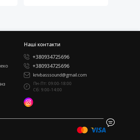
Наші контакти
+380934725696
+380934725696
леко
krivbasssound@gmail.com
Пн-Пт: 09:00-18:00
інз
Сб: 9:00-14:00