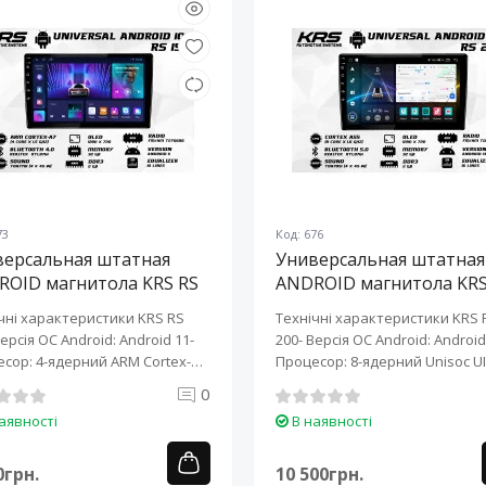
73
Код: 676
версальная штатная
Универсальная штатная
ROID магнитола KRS RS
ANDROID магнитола KRS
10" 2/32 GB
200 10" 2/32 GB
чні характеристики KRS RS
Технічні характеристики KRS 
Версія ОС Android: Android 11-
200- Версія ОС Android: Android 
сор: 4-ядерний ARM Cortex-
Процесор: 8-ядерний Unisoc UI
0
аявності
В наявності
0грн.
10 500грн.