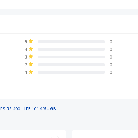
5
0
4
0
3
0
2
0
1
0
 RS 400 LITE 10" 4/64 GB