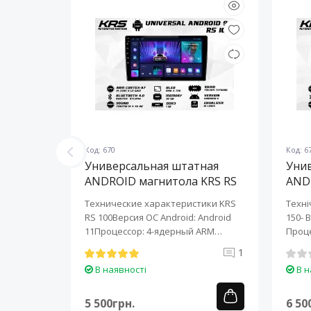
Код: 670
Код: 6
ная
Универсальная штатная
Уни
KRS RS
ANDROID магнитола KRS RS
AND
100 9" 1/32 GB
150 
KRS RS 6
Технические характеристики KRS
Техні
roid:
RS 100Версия ОС Android: Android
150- 
-ядерный
11Процессор: 4-ядерный ARM
Проце
Cortex-A7..
A7..
0
1
В наявності
В н
5 500грн.
6 50