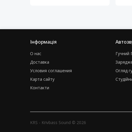
Інформація
Автозв
О нас
Гучний Г
Доставка
Зарядже
Условия соглашения
Огляд г
Карта сайту
Студійни
Контакти
KRS - Krivbass Sound © 2026