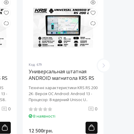
Код: 679
Код: 678
Универсальная штатная
Универ
 RS
ANDROID магнитола KRS RS
ANDROI
200 2K 10" 2/32 GB
200 2K 
RS
Технічні характеристики KRS RS 200
Технічні 
13 ​-
2K- Версія ОС Android: Android 13 ​-
2K- Версія
S8..
Процесор: 8-ядерний Unisoc U..
Процесор:
0
0
В наявності
В наяв
12 500грн.
12 500г