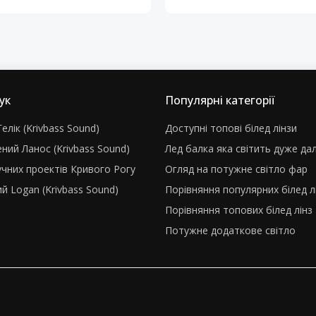
ук
Популярні категорії
елік (Krivbass Sound)
Доступні топові білед лінзи
ний Ланос (Krivbass Sound)
Лед балка яка світить дуже да
учних проектів Кривого Рогу
Огляд на потужне світло фар
й Logan (Krivbass Sound)
Порівняння популярних білед л
Порівняння топових білед лінз
Потужне додаткове світло