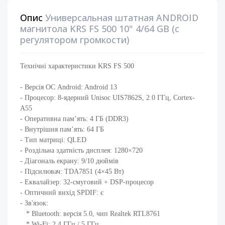
Опис
Универсальная штатная ANDROID
магнитола KRS FS 500 10" 4/64 GB (с
регулятором громкости)
Технічні характеристики KRS FS 500
- Версія ОС Android: Android 13 ​
- Процесор: 8-ядерний Unisoc UIS7862S, 2.0 ГГц, Cortex-
A55
- Оперативна памʼять: 4 ГБ (DDR3)
- Внутрішня памʼять: 64 ГБ ​
- Тип матриці: QLED ​
- Роздільна здатність дисплея: 1280×720
- Діагональ екрану: 9/10 дюймів ​
- Підсилювач: TDA7851 (4×45 Вт) ​
- Еквалайзер: 32-смуговий + DSP-процесор
- Оптичний вихід SPDIF: є
- Зв'язок:
* Bluetooth: версія 5.0, чип Realtek RTL8761
* Wi-Fi: 2.4 ГГц / 5 ГГц