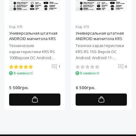
Код: 670
Код: 673
Универсальная штатная
Универсальная штатная
ANDROID магнитола KRS
ANDROID магнитола KRS
RS 100 9" 1/32 GB
RS 150 10" 2/32 GB
Технические
Технічні характеристики
характеристики KRS RS
KRS RS 150- Версія ОС
100Версия ОС Android:
Android: Android 11-
Android 11Процессор: 4-
Процесор: 4-ядерний ARM
1
0
ядерный ARM Cortex-A7..
Cortex-A7..
В наявності
В наявності
5 500грн.
6 500грн.