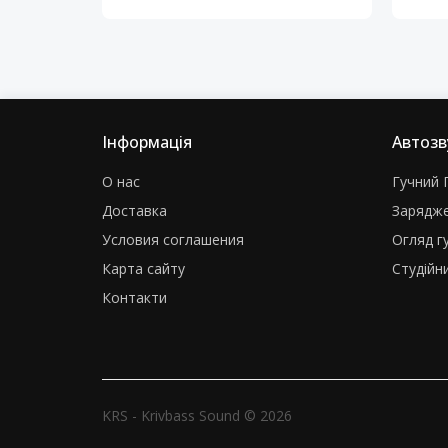
Інформація
Автозв
О нас
Гучний Г
Доставка
Зарядже
Условия соглашения
Огляд г
Карта сайту
Студійни
Контакти
KRS - Krivbass Sound © 2026