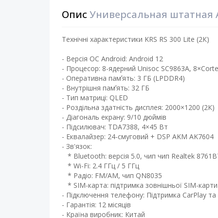
Опис
Универсальная штатная AN
Технічні характеристики KRS RS 300 Lite (2К)
- Версія ОС Android: Android 12
- Процесор: 8-ядерний Unisoc SC9863A, 8×Cortex
- Оперативна памʼять: 3 ГБ (LPDDR4)
- Внутрішня памʼять: 32 ГБ ​
- Тип матриці: QLED ​
- Роздільна здатність дисплея: 2000×1200 (2К)
- Діагональ екрану: 9/10 дюймів ​
- Підсилювач: TDA7388, 4×45 Вт​
- Еквалайзер: 24-смуговий + DSP AKM AK7604
- Зв'язок:
* Bluetooth: версія 5.0, чип чип Realtek 8761
* Wi-Fi: 2.4 ГГц / 5 ГГц
* Радіо: FM/AM, чип QN8035
* SIM-карта: підтримка зовнішньої SIM-карти
- Підключення телефону: Підтримка CarPlay та 
- Гарантія: 12 місяців
- Країна виробник: Китай