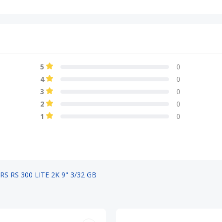
5
0
4
0
3
0
2
0
1
0
 RS 300 LITE 2K 9" 3/32 GB