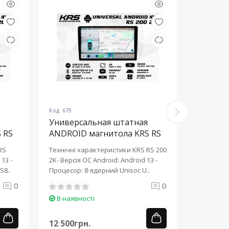
Код: 679
Код: 678
Универсальная штатная
Универ
 RS
ANDROID магнитола KRS RS
ANDROI
200 2K 10" 2/32 GB
200 2K 
RS
Технічні характеристики KRS RS 200
Технічні 
13 ​-
2K- Версія ОС Android: Android 13 ​-
2K- Версія
S8..
Процесор: 8-ядерний Unisoc U..
Процесор:
0
0
В наявності
В наяв
12 500грн.
12 500г