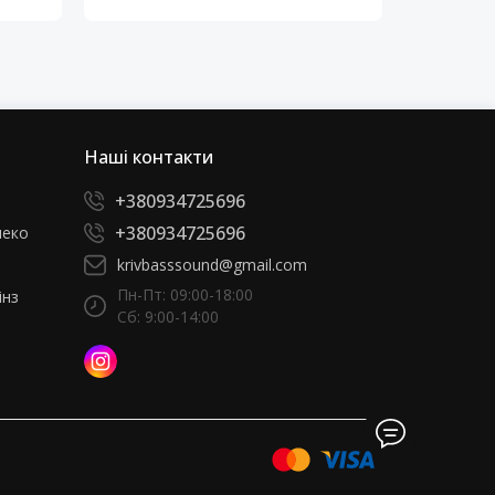
Наші контакти
+380934725696
+380934725696
леко
krivbasssound@gmail.com
Пн-Пт: 09:00-18:00
інз
Сб: 9:00-14:00