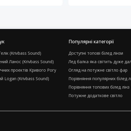
ук
Популярні категорії
елік (Krivbass Sound)
Доступні топові білед лінзи
ний Ланос (Krivbass Sound)
Лед балка яка світить дуже да
учних проектів Кривого Рогу
Огляд на потужне світло фар
й Logan (Krivbass Sound)
Порівняння популярних білед л
Порівняння топових білед лінз
Потужне додаткове світло