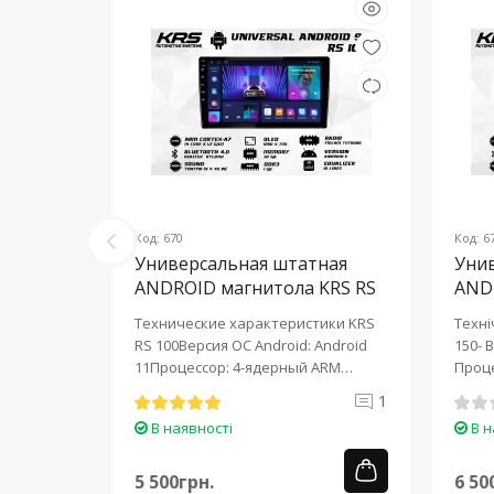
Код: 670
Код: 6
ная
Универсальная штатная
Уни
KRS RS
ANDROID магнитола KRS RS
AND
100 9" 1/32 GB
150 
KRS RS 6
Технические характеристики KRS
Техні
roid:
RS 100Версия ОС Android: Android
150- 
-ядерный
11Процессор: 4-ядерный ARM
Проце
Cortex-A7..
A7..
0
1
В наявності
В н
5 500грн.
6 50