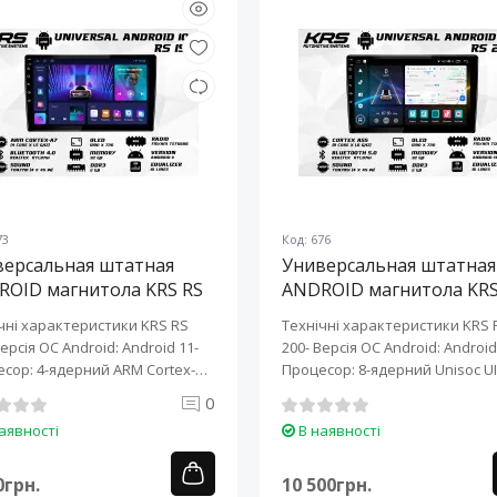
73
Код: 676
версальная штатная
Универсальная штатная
ROID магнитола KRS RS
ANDROID магнитола KRS
10" 2/32 GB
200 10" 2/32 GB
чні характеристики KRS RS
Технічні характеристики KRS 
Версія ОС Android: Android 11-
200- Версія ОС Android: Android 
сор: 4-ядерний ARM Cortex-
Процесор: 8-ядерний Unisoc UI
0
аявності
В наявності
0грн.
10 500грн.