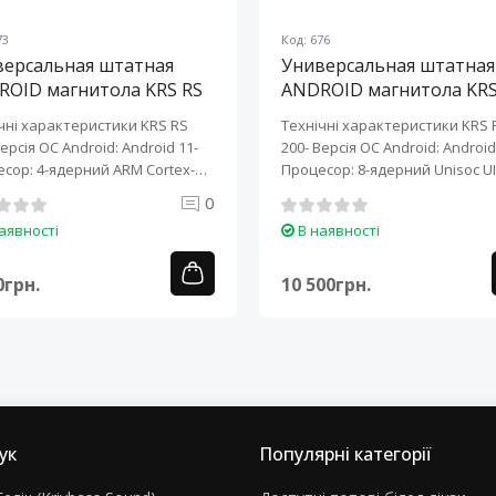
73
Код: 676
версальная штатная
Универсальная штатная
ROID магнитола KRS RS
ANDROID магнитола KRS
10" 2/32 GB
200 10" 2/32 GB
чні характеристики KRS RS
Технічні характеристики KRS 
Версія ОС Android: Android 11-
200- Версія ОС Android: Android 
сор: 4-ядерний ARM Cortex-
Процесор: 8-ядерний Unisoc UI
0
аявності
В наявності
0грн.
10 500грн.
ук
Популярні категорії