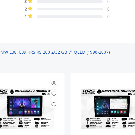
3
0
2
0
1
0
BMW E38
,
E39 KRS RS 200 2/32 GB 7" QLED (1996-2007)