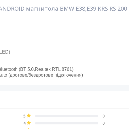
DROID магнитола BMW E38,E39 KRS RS 200 2/
QLED)
Bluetooth (BT 5.0,Realtek RTL 8761)
Auto (дротове/бездротове підключення)
5
0
4
0