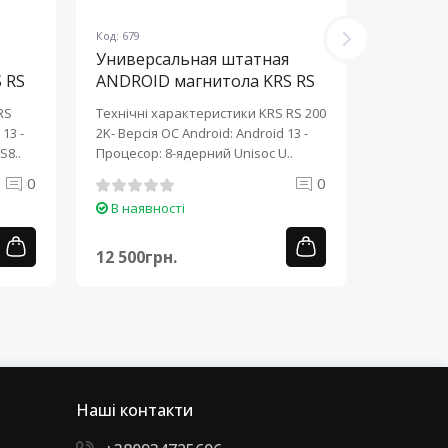
Код: 679
Код: 678
Универсальная штатная
Универ
 RS
ANDROID магнитола KRS RS
ANDROI
200 2K 10" 2/32 GB
200 2K 
RS
Технічні характеристики KRS RS 200
Технічні 
13 ​-
2K- Версія ОС Android: Android 13 ​-
2K- Версія
S8..
Процесор: 8-ядерний Unisoc U..
Процесор:
0
0
В наявності
В наяв
12 500грн.
12 500г
Наші контакти