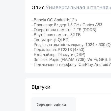
Опис
Универсальная штатная AN
- Версія ОС Android: 12.x
- Процесор: 8 ядер 1.6 GHz Cortex А53
- Оперативна памʼять: 2 ГБ (DDR3)
- Внутрішня памʼять: 32 ГБ
- Тип матриці: QLED
- Роздільна здатність екрану: 1024 × 600 (
- Підсилювач: PT2313 (4×50)
- Еквалайзер: 24 смуги (DSP)
- Звʼязок: Радіо (FM/AM 7708), Wi-Fi, GPS, 
- Підключення телефону: CarPlay, Android 
Відгуки
Середня оцінка