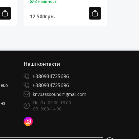
В наявності
В наяв
12 500грн.
12 500г
Наші контакти
+380934725696
+380934725696
леко
krivbasssound@gmail.com
Пн-Пт: 09:00-18:00
інз
Сб: 9:00-14:00