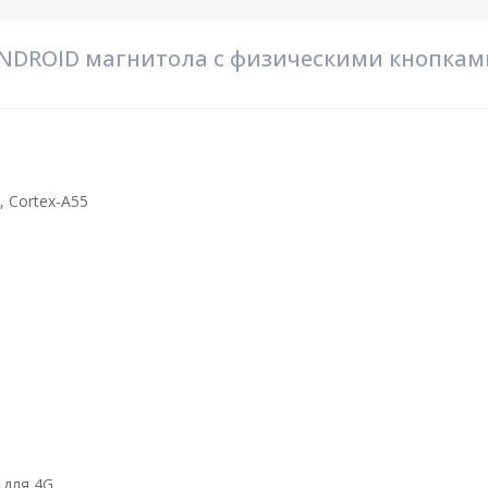
NDROID магнитола с физическими кнопками
, Cortex-A55
 для 4G