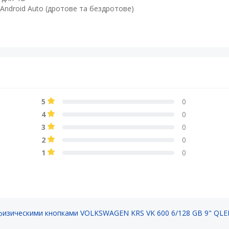
Android Auto (дротове та бездротове)​
5
0
4
0
3
0
2
0
1
0
физическими кнопками VOLKSWAGEN KRS VK 600 6/128 GB 9" QL