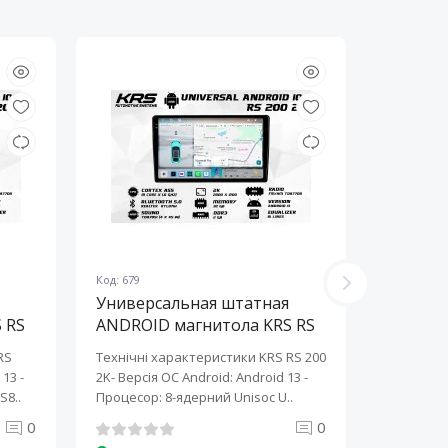
Код: 679
Код: 678
Универсальная штатная
Универ
 RS
ANDROID магнитола KRS RS
ANDROI
200 2K 10" 2/32 GB
200 2K 
RS
Технічні характеристики KRS RS 200
Технічні 
13 ​-
2K- Версія ОС Android: Android 13 ​-
2K- Версія
S8..
Процесор: 8-ядерний Unisoc U..
Процесор:
0
0