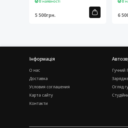
В наявності
В н
5 500грн.
6 50
Інформація
Автозв
О нас
Гучний Г
Доставка
Зарядже
Условия соглашения
Огляд г
Карта сайту
Студійни
Контакти