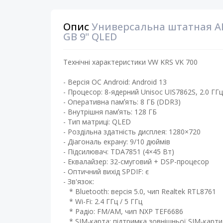
Опис
Универсальна штатная A
GB 9" QLED
Технічні характеристики VW KRS VK 700
- Версія ОС Android: Android 13 ​
- Процесор: 8-ядерний Unisoc UIS7862S, 2.0 ГГц
- Оперативна памʼять: 8 ГБ (DDR3)
- Внутрішня памʼять: 128 ГБ ​
- Тип матриці: QLED ​
- Роздільна здатність дисплея: 1280×720
- Діагональ екрану: 9/10 дюймів ​
- Підсилювач: TDA7851 (4×45 Вт) ​
- Еквалайзер: 32-смуговий + DSP-процесор
- Оптичний вихід SPDIF: є
- Зв'язок:
* Bluetooth: версія 5.0, чип Realtek RTL8761
* Wi-Fi: 2.4 ГГц / 5 ГГц
* Радіо: FM/AM, чип NXP TEF6686
* SIM-карта: підтримка зовнішньої SIM-карти