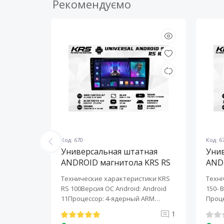
Рекомендуємо
Код: 670
Код: 6
ная
Универсальная штатная
Уни
KRS RS
ANDROID магнитола KRS RS
AND
100 9" 1/32 GB
150 
KRS RS 6
Технические характеристики KRS
Техні
roid:
RS 100Версия ОС Android: Android
150- 
-ядерный
11Процессор: 4-ядерный ARM
Проце
Cortex-A7..
A7..
0
1