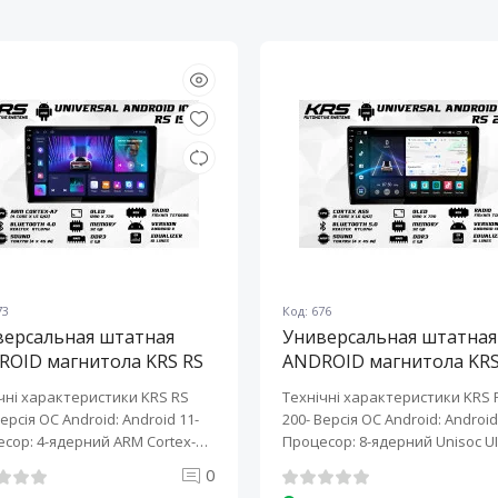
73
Код: 676
версальная штатная
Универсальная штатная
ROID магнитола KRS RS
ANDROID магнитола KRS
10" 2/32 GB
200 10" 2/32 GB
чні характеристики KRS RS
Технічні характеристики KRS 
Версія ОС Android: Android 11-
200- Версія ОС Android: Android 
сор: 4-ядерний ARM Cortex-
Процесор: 8-ядерний Unisoc UI
0