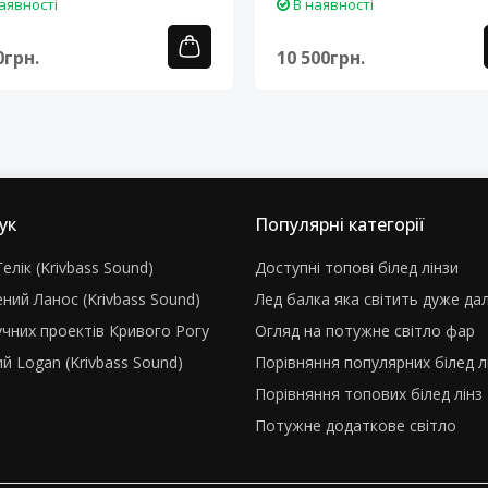
аявності
В наявності
0грн.
10 500грн.
ук
Популярні категорії
елік (Krivbass Sound)
Доступні топові білед лінзи
ний Ланос (Krivbass Sound)
Лед балка яка світить дуже да
учних проектів Кривого Рогу
Огляд на потужне світло фар
й Logan (Krivbass Sound)
Порівняння популярних білед л
Порівняння топових білед лінз
Потужне додаткове світло