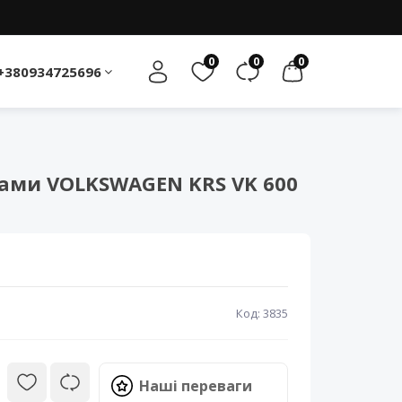
0
0
0
+380934725696
ами VOLKSWAGEN KRS VK 600
Код: 3835
Наші переваги