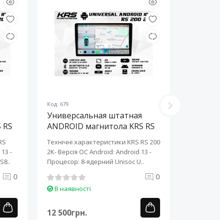
Код: 679
Код: 678
Универсальная штатная
Универ
 RS
ANDROID магнитола KRS RS
ANDROI
200 2K 10" 2/32 GB
200 2K 
RS
Технічні характеристики KRS RS 200
Технічні 
13 ​-
2K- Версія ОС Android: Android 13 ​-
2K- Версія
S8..
Процесор: 8-ядерний Unisoc U..
Процесор:
0
0
В наявності
В наяв
12 500грн.
12 500г