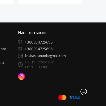
Наші контакти
+380934725696
+380934725696
леко
krivbasssound@gmail.com
Пн-Пт: 09:00-18:00
інз
Сб: 9:00-14:00