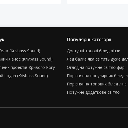
ук
Популярні категорії
елік (Krivbass Sound)
Доступні топові білед лінзи
ний Ланос (Krivbass Sound)
Лед балка яка світить дуже да
учних проектів Кривого Рогу
Огляд на потужне світло фар
й Logan (Krivbass Sound)
Порівняння популярних білед л
Порівняння топових білед лінз
Потужне додаткове світло