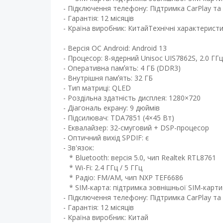
- Підключення телефону: Підтримка CarPlay та 
- Гарантія: 12 місяців
- Країна виробник: КитайТехнічні характерист
- Версія ОС Android: Android 13 ​
- Процесор: 8-ядерний Unisoc UIS7862S, 2.0 ГГц
- Оперативна памʼять: 4 ГБ (DDR3)
- Внутрішня памʼять: 32 ГБ ​
- Тип матриці: QLED ​
- Роздільна здатність дисплея: 1280×720
- Діагональ екрану: 9 дюймів ​
- Підсилювач: TDA7851 (4×45 Вт) ​
- Еквалайзер: 32-смуговий + DSP-процесор
- Оптичний вихід SPDIF: є
- Зв'язок:
* Bluetooth: версія 5.0, чип Realtek RTL8761
* Wi-Fi: 2.4 ГГц / 5 ГГц
* Радіо: FM/AM, чип NXP TEF6686
* SIM-карта: підтримка зовнішньої SIM-карти
- Підключення телефону: Підтримка CarPlay та 
- Гарантія: 12 місяців
- Країна виробник: Китай