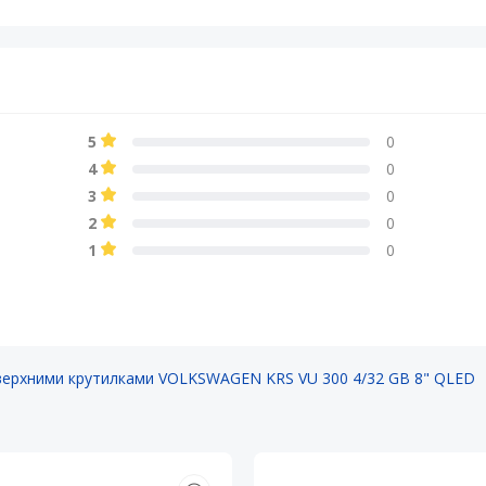
5
0
4
0
3
0
2
0
1
0
верхними крутилками VOLKSWAGEN KRS VU 300 4/32 GB 8" QLED