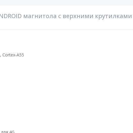
NDROID магнитола с верхними крутилками 
, Cortex-A55
 для 4G