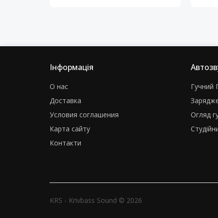
Інформація
Автозв
О нас
Гучний Г
Доставка
Зарядже
Условия соглашения
Огляд г
Карта сайту
Студійни
Контакти
KRS - Krivbass Sound © 2026