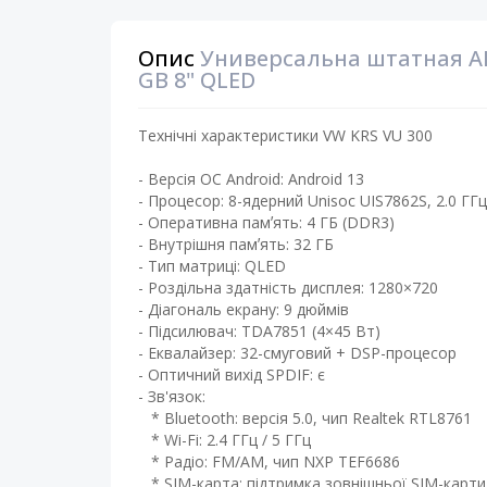
Опис
Универсальна штатная A
GB 8" QLED
Технічні характеристики VW KRS VU 300
- Версія ОС Android: Android 13 ​
- Процесор: 8-ядерний Unisoc UIS7862S, 2.0 ГГц
- Оперативна памʼять: 4 ГБ (DDR3)
- Внутрішня памʼять: 32 ГБ ​
- Тип матриці: QLED ​
- Роздільна здатність дисплея: 1280×720
- Діагональ екрану: 9 дюймів ​
- Підсилювач: TDA7851 (4×45 Вт) ​
- Еквалайзер: 32-смуговий + DSP-процесор
- Оптичний вихід SPDIF: є
- Зв'язок:
* Bluetooth: версія 5.0, чип Realtek RTL8761
* Wi-Fi: 2.4 ГГц / 5 ГГц
* Радіо: FM/AM, чип NXP TEF6686
* SIM-карта: підтримка зовнішньої SIM-карти