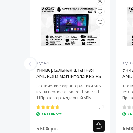
Код: 670
Код: 6
ная
Универсальная штатная
Уни
KRS RS
ANDROID магнитола KRS RS
AND
100 9" 1/32 GB
150 
KRS RS 6
Технические характеристики KRS
Техні
roid:
RS 100Версия ОС Android: Android
150- 
-ядерный
11Процессор: 4-ядерный ARM
Проце
Cortex-A7..
A7..
0
1
В наявності
В н
5 500грн.
6 50