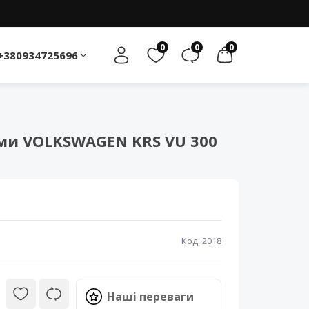
0
0
0
+380934725696
ми VOLKSWAGEN KRS VU 300
Код: 2018
Наші переваги