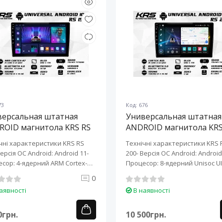
73
Код: 676
версальная штатная
Универсальная штатная
ROID магнитола KRS RS
ANDROID магнитола KRS
10" 2/32 GB
200 10" 2/32 GB
чні характеристики KRS RS
Технічні характеристики KRS 
Версія ОС Android: Android 11-
200- Версія ОС Android: Android 
сор: 4-ядерний ARM Cortex-
Процесор: 8-ядерний Unisoc UI
0
аявності
В наявності
0грн.
10 500грн.