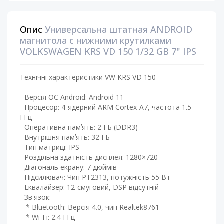
Опис
Универсальна штатная ANDROID
магнитола с нижними крутилками
VOLKSWAGEN KRS VD 150 1/32 GB 7" IPS
Технічні характеристики VW KRS VD 150
- Версія ОС Android: Android 11
- Процесор: 4-ядерний ARM Cortex-A7, частота 1.5
ГГц ​
- Оперативна памʼять: 2 ГБ (DDR3)
- Внутрішня памʼять: 32 ГБ ​
- Тип матриці: IPS ​
- Роздільна здатність дисплея: 1280×720
- Діагональ екрану: 7 дюймів ​
- Підсилювач: Чип PT2313, потужність 55 Вт ​
- Еквалайзер: 12-смуговий, DSP відсутній ​
- Зв'язок:
* Bluetooth: Версія 4.0, чип Realtek8761
* Wi-Fi: 2.4 ГГц