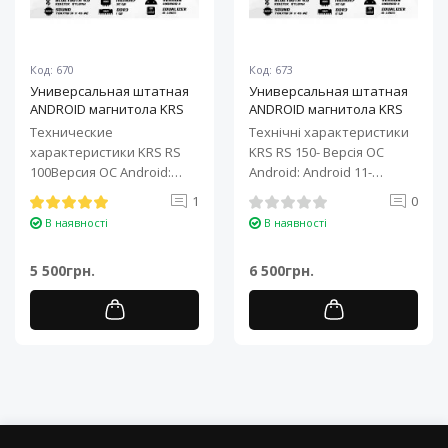
Код: 670
Код: 673
Универсальная штатная
Универсальная штатная
ANDROID магнитола KRS
ANDROID магнитола KRS
RS 100 9" 1/32 GB
RS 150 10" 2/32 GB
Технические
Технічні характеристики
характеристики KRS RS
KRS RS 150- Версія ОС
100Версия ОС Android:
Android: Android 11-
Android 11Процессор: 4-
Процесор: 4-ядерний ARM
1
0
ядерный ARM Cortex-A7..
Cortex-A7..
В наявності
В наявності
5 500грн.
6 500грн.