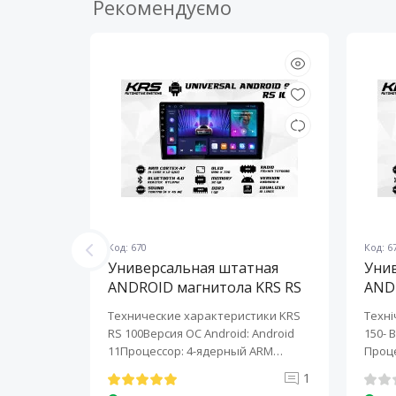
Рекомендуємо
Код: 670
Код: 6
ная
Универсальная штатная
Уни
KRS RS
ANDROID магнитола KRS RS
AND
100 9" 1/32 GB
150 
KRS RS 6
Технические характеристики KRS
Техні
roid:
RS 100Версия ОС Android: Android
150- 
-ядерный
11Процессор: 4-ядерный ARM
Проце
Cortex-A7..
A7..
0
1