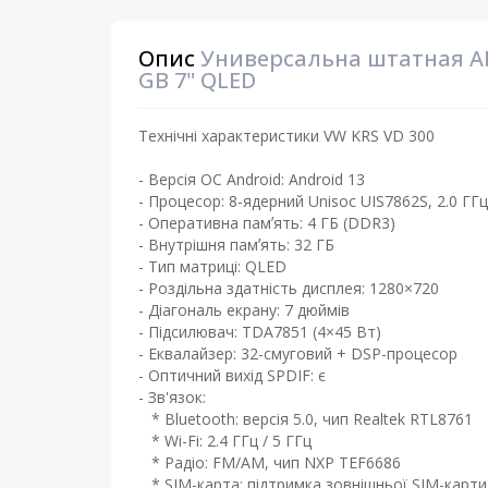
Опис
Универсальна штатная A
GB 7" QLED
Технічні характеристики VW KRS VD 300
- Версія ОС Android: Android 13 ​
- Процесор: 8-ядерний Unisoc UIS7862S, 2.0 ГГц
- Оперативна памʼять: 4 ГБ (DDR3)
- Внутрішня памʼять: 32 ГБ ​
- Тип матриці: QLED ​
- Роздільна здатність дисплея: 1280×720
- Діагональ екрану: 7 дюймів ​
- Підсилювач: TDA7851 (4×45 Вт) ​
- Еквалайзер: 32-смуговий + DSP-процесор
- Оптичний вихід SPDIF: є
- Зв'язок:
* Bluetooth: версія 5.0, чип Realtek RTL8761
* Wi-Fi: 2.4 ГГц / 5 ГГц
* Радіо: FM/AM, чип NXP TEF6686
* SIM-карта: підтримка зовнішньої SIM-карти