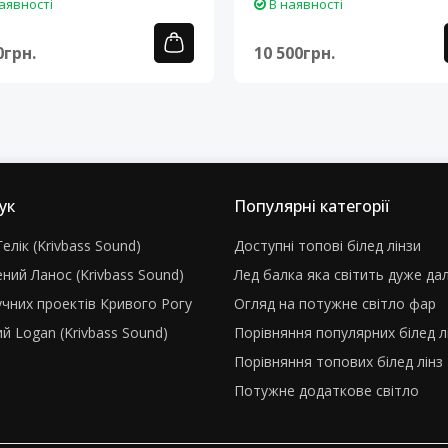
аявності
В наявності
0грн.
10 500грн.
ук
Популярні категорії
елік (Krivbass Sound)
Доступні топові білед лінзи
ний Ланос (Krivbass Sound)
Лед балка яка світить дуже да
учних проектів Кривого Рогу
Огляд на потужне світло фар
й Logan (Krivbass Sound)
Порівняння популярних білед л
Порівняння топових білед лінз
Потужне додаткове світло