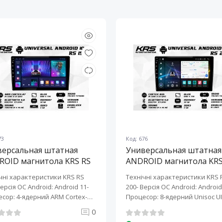
73
Код: 676
версальная штатная
Универсальная штатная
ROID магнитола KRS RS
ANDROID магнитола KRS
10" 2/32 GB
200 10" 2/32 GB
чні характеристики KRS RS
Технічні характеристики KRS 
Версія ОС Android: Android 11-
200- Версія ОС Android: Android 
сор: 4-ядерний ARM Cortex-
Процесор: 8-ядерний Unisoc UI
0