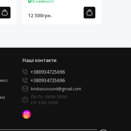
В наявності
В наяв
12 500грн.
12 500г
Наші контакти
+380934725696
+380934725696
леко
krivbasssound@gmail.com
Пн-Пт: 09:00-18:00
інз
Сб: 9:00-14:00