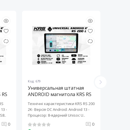
Код: 679
Код: 678
Универсальная штатная
Универ
 RS
ANDROID магнитола KRS RS
ANDROI
200 2K 10" 2/32 GB
200 2K 
RS
Технічні характеристики KRS RS 200
Технічні 
13 ​-
2K- Версія ОС Android: Android 13 ​-
2K- Версія
S8..
Процесор: 8-ядерний Unisoc U..
Процесор:
0
0