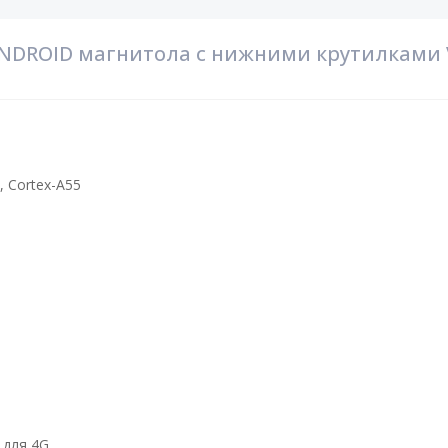
NDROID магнитола с нижними крутилками V
, Cortex-A55
 для 4G