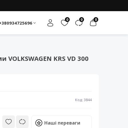
0
0
0
+380934725696
и VOLKSWAGEN KRS VD 300
Код: 3844
Наші переваги