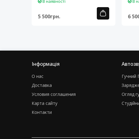
В наявності
В н
5 500грн.
6 50
Інформація
Автозв
О нас
Гучний Г
Доставка
Зарядже
Условия соглашения
Огляд г
Карта сайту
Студійни
Контакти