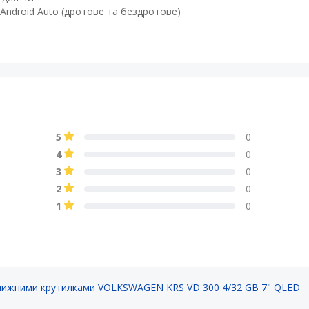
Android Auto (дротове та бездротове)​
5
0
4
0
3
0
2
0
1
0
нижними крутилками VOLKSWAGEN KRS VD 300 4/32 GB 7" QLED