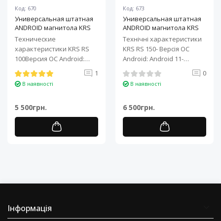
Код: 670
Код: 673
Универсальная штатная
Универсальная штатная
ANDROID магнитола KRS
ANDROID магнитола KRS
RS 100 9" 1/32 GB
RS 150 10" 2/32 GB
Технические
Технічні характеристики
характеристики KRS RS
KRS RS 150- Версія ОС
100Версия ОС Android:
Android: Android 11-
Android 11Процессор: 4-
Процесор: 4-ядерний ARM
1
0
ядерный ARM Cortex-A7..
Cortex-A7..
В наявності
В наявності
5 500грн.
6 500грн.
Інформація