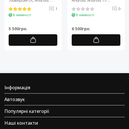
100Версия ОС Android:
Android: Android 11-
Android 11Процессор: 4-
Процесор: 4-ядерний ARM
1
0
ядерный ARM Cortex-A7..
Cortex-A7..
В наявності
В наявності
5 500грн.
6 500грн.
Інформація
Автозвук
Популярні категорії
Наші контакти