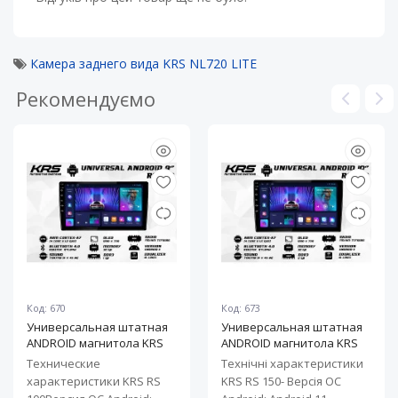
Камера заднего вида KRS NL720 LITE
Рекомендуємо
Код: 670
Код: 673
Универсальная штатная
Универсальная штатная
ANDROID магнитола KRS
ANDROID магнитола KRS
RS 100 9" 1/32 GB
RS 150 10" 2/32 GB
Технические
Технічні характеристики
характеристики KRS RS
KRS RS 150- Версія ОС