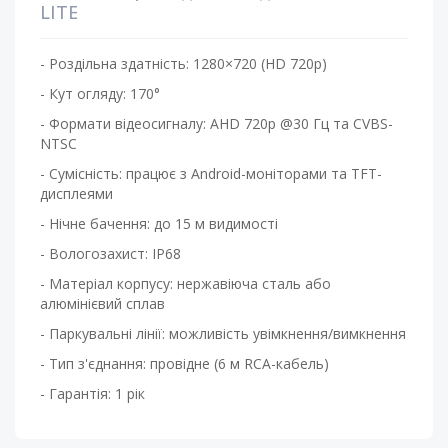
LITE
- Роздільна здатність: 1280×720 (HD 720p)
- Кут огляду: 170°
- Формати відеосигналу: AHD 720p @30 Гц та CVBS-
NTSC
- Сумісність: працює з Android-моніторами та TFT-
дисплеями
- Нічне бачення: до 15 м видимості
- Вологозахист: IP68
- Матеріал корпусу: нержавіюча сталь або
алюмінієвий сплав
- Паркувальні лінії: можливість увімкнення/вимкнення
- Тип з'єднання: провідне (6 м RCA-кабель)
- Гарантія: 1 рік