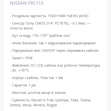
NISSAN FRC113
- Роздільна здатність: 1920×1080 Full HD (AHD)
- Сенсор: Sony CMOS (1/4″ PC7070), ~0.1 люкс —
чіткість вночі
- Кут огляду: 170–175° “риб’яче око”
- Нічне бачення: так + інфрачервоне підсвічування
- Паркувальні лінії: ON/OFF через перемикач кабелю
- Захист: IP68
- Живлення: DC 12 В; кабель 6 м; робоча температура
–30…+70 °C
- Корпус і кабель: Пластик + 6м
- Гарантія: 1 рік
- Монтаж: штатне місце в значок
- Сумісність: Nissan X‑Trail, Qashqai, Tiida, Teana,
Sentra, Versa, Almera, Rogue