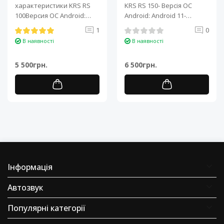
характеристики KRS RS
KRS RS 150- Версія ОС
100Версия ОС Android:
Android: Android 11-
Android 11Процессор: 4-
Процесор: 4-ядерний ARM
1
0
ядерный ARM Cortex-A7..
Cortex-A7..
В наявності
В наявності
5 500грн.
6 500грн.
Інформація
Автозвук
Популярні категорії