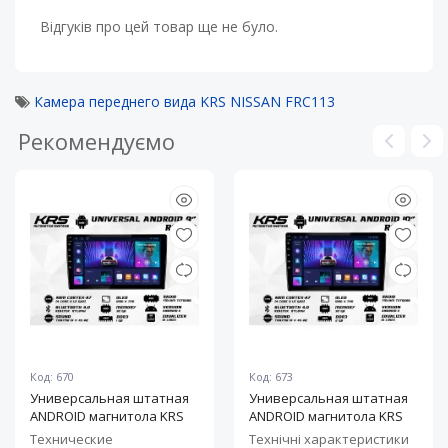
Відгуків про цей товар ще не було.
Камера переднего вида KRS NISSAN FRC113
Рекомендуємо
Код: 670
Код: 673
Универсальная штатная
Универсальная штатная
ANDROID магнитола KRS
ANDROID магнитола KRS
RS 100 9" 1/32 GB
RS 150 10" 2/32 GB
Технические
Технічні характеристики