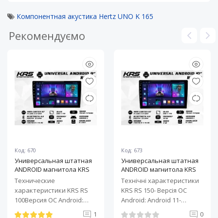
Компонентная акустика Hertz UNO K 165
Рекомендуємо
Код: 670
Код: 673
Универсальная штатная
Универсальная штатная
ANDROID магнитола KRS
ANDROID магнитола KRS
RS 100 9" 1/32 GB
RS 150 10" 2/32 GB
Технические
Технічні характеристики
характеристики KRS RS
KRS RS 150- Версія ОС
100Версия ОС Android:
Android: Android 11-
Android 11Процессор: 4-
Процесор: 4-ядерний ARM
1
0