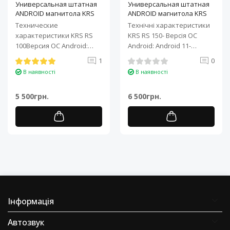
Универсальная штатная
Универсальная штатная
ANDROID магнитола KRS
ANDROID магнитола KRS
RS 100 9" 1/32 GB
RS 150 10" 2/32 GB
Технические
Технічні характеристики
характеристики KRS RS
KRS RS 150- Версія ОС
100Версия ОС Android:
Android: Android 11-
Android 11Процессор: 4-
Процесор: 4-ядерний ARM
1
0
ядерный ARM Cortex-A7..
Cortex-A7..
В наявності
В наявності
5 500грн.
6 500грн.
Інформація
Автозвук