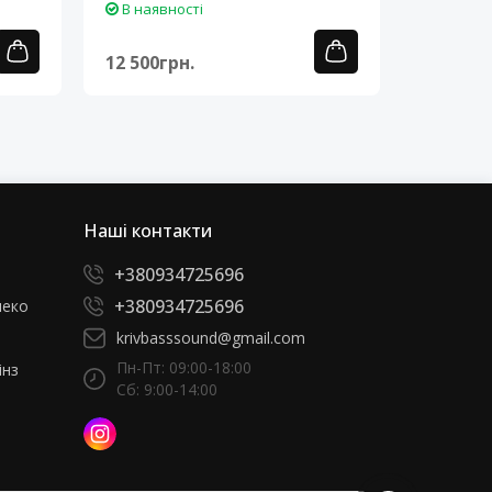
В наявності
В наяв
12 500грн.
12 500г
Наші контакти
+380934725696
+380934725696
леко
krivbasssound@gmail.com
Пн-Пт: 09:00-18:00
інз
Сб: 9:00-14:00