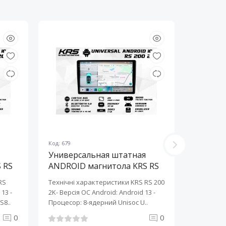
Код: 679
Код: 678
Универсальная штатная
Универ
 RS
ANDROID магнитола KRS RS
ANDROI
200 2K 10" 2/32 GB
200 2K 
RS
Технічні характеристики KRS RS 200
Технічні 
13 ​-
2K- Версія ОС Android: Android 13 ​-
2K- Версія
S8..
Процесор: 8-ядерний Unisoc U..
Процесор:
0
0