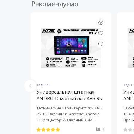
Рекомендуємо
Код: 670
Код: 6
ная
Универсальная штатная
Уни
KRS RS
ANDROID магнитола KRS RS
AND
100 9" 1/32 GB
150 
KRS RS 6
Технические характеристики KRS
Техні
roid:
RS 100Версия ОС Android: Android
150- 
-ядерный
11Процессор: 4-ядерный ARM
Проце
Cortex-A7..
A7..
0
1