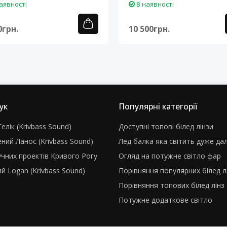
аявності
В наявності
0грн.
10 500грн.
ук
Популярні категорії
елік (Krivbass Sound)
Доступні топові білед лінзи
ний Ланос (Krivbass Sound)
Лед балка яка світить дуже да
учних проектів Кривого Рогу
Огляд на потужне світло фар
й Logan (Krivbass Sound)
Порівняння популярних білед л
Порівняння топових білед лінз
Потужне додаткове світло