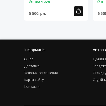
В наявності
В н
5 500грн.
6 50
Інформація
Автозв
О нас
Гучний Г
Доставка
Зарядже
Условия соглашения
Огляд г
Карта сайту
Студійни
Контакти