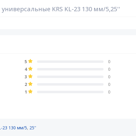
ниверсальные KRS KL-23 130 мм/5,25''
5
0
4
0
3
0
2
0
1
0
-23 130 мм/5
,
25''