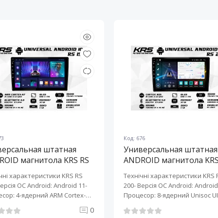
73
Код: 676
версальная штатная
Универсальная штатная
ROID магнитола KRS RS
ANDROID магнитола KRS
10" 2/32 GB
200 10" 2/32 GB
чні характеристики KRS RS
Технічні характеристики KRS 
Версія ОС Android: Android 11-
200- Версія ОС Android: Android 
сор: 4-ядерний ARM Cortex-
Процесор: 8-ядерний Unisoc UI
0