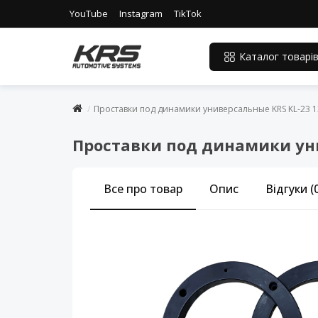
YouTube
Instagram
TikTok
Каталог товарі
Проставки под динамики универсальные KRS KL-23 13
Проставки под динамики уни
Все про товар
Опис
Відгуки (