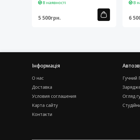
В наявності
В н
5 500грн.
6 50
Інформація
Автозв
О нас
Гучний Г
Доставка
Зарядже
Условия соглашения
Огляд г
Карта сайту
Студійни
Контакти