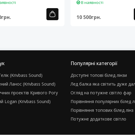
аявності
В наявності
0грн.
10 500грн.
ук
Популярні категорії
елік (Krivbass Sound)
Доступні топові білед лінзи
ний Ланос (Krivbass Sound)
Лед балка яка світить дуже да
учних проектів Кривого Рогу
Огляд на потужне світло фар
й Logan (Krivbass Sound)
Порівняння популярних білед л
Порівняння топових білед лінз
Потужне додаткове світло