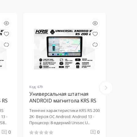
Код: 679
Код: 678
Универсальная штатная
Универ
 RS
ANDROID магнитола KRS RS
ANDROI
200 2K 10" 2/32 GB
200 2K 
RS
Технічні характеристики KRS RS 200
Технічні 
13 ​-
2K- Версія ОС Android: Android 13 ​-
2K- Версія
S8..
Процесор: 8-ядерний Unisoc U..
Процесор:
0
0