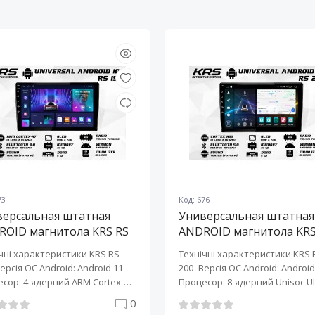
73
Код: 676
версальная штатная
Универсальная штатная
ROID магнитола KRS RS
ANDROID магнитола KRS
10" 2/32 GB
200 10" 2/32 GB
чні характеристики KRS RS
Технічні характеристики KRS 
Версія ОС Android: Android 11-
200- Версія ОС Android: Android 
сор: 4-ядерний ARM Cortex-
Процесор: 8-ядерний Unisoc UI
0