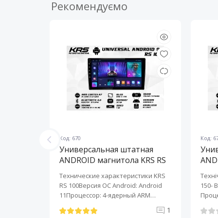
Рекомендуємо
Код: 670
Код: 6
ная
Универсальная штатная
Уни
KRS RS
ANDROID магнитола KRS RS
AND
100 9" 1/32 GB
150 
KRS RS 6
Технические характеристики KRS
Техні
roid:
RS 100Версия ОС Android: Android
150- 
-ядерный
11Процессор: 4-ядерный ARM
Проце
Cortex-A7..
A7..
0
1