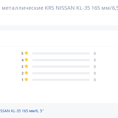
металлические KRS NISSAN KL-35 165 мм/6,
5
0
4
0
3
0
2
0
1
0
SSAN KL-35 165 мм/6
,
5"