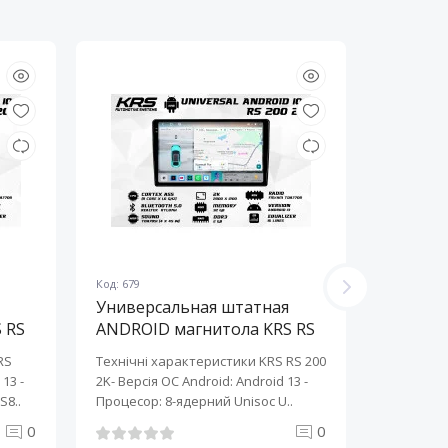
Код: 679
Код: 678
Универсальная штатная
Универ
 RS
ANDROID магнитола KRS RS
ANDROI
200 2K 10" 2/32 GB
200 2K 
RS
Технічні характеристики KRS RS 200
Технічні 
13 ​-
2K- Версія ОС Android: Android 13 ​-
2K- Версія
S8..
Процесор: 8-ядерний Unisoc U..
Процесор:
0
0