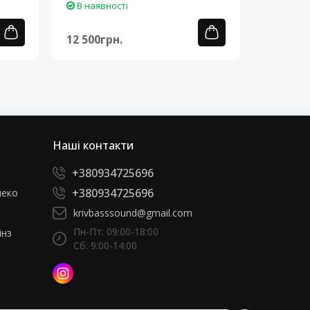
В наявності
В наяв
12 500грн.
12 500г
Наші контакти
+380934725696
+380934725696
леко
krivbasssound@gmail.com
Пн-Пт: 09:00-18:00
інз
Сб: 9:00-14:00