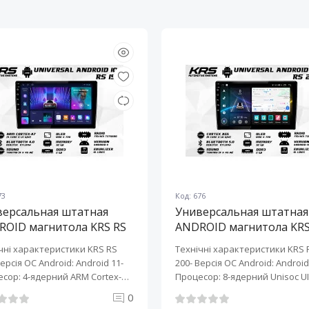
73
Код: 676
версальная штатная
Универсальная штатная
ROID магнитола KRS RS
ANDROID магнитола KRS
10" 2/32 GB
200 10" 2/32 GB
чні характеристики KRS RS
Технічні характеристики KRS 
Версія ОС Android: Android 11-
200- Версія ОС Android: Android 
сор: 4-ядерний ARM Cortex-
Процесор: 8-ядерний Unisoc UI
0