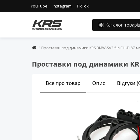
YouTube
Instagram
TikTok
Каталог товарі
Проставки под динамики KRS BMW-SA3.5INCH-D 87 мм
Проставки под динамики KRS
Все про товар
Опис
Відгуки (