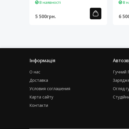
В наявності
В н
5 500грн.
6 50
Інформація
Автозв
О нас
Гучний Г
Доставка
Зарядже
Условия соглашения
Огляд г
Карта сайту
Студійни
Контакти