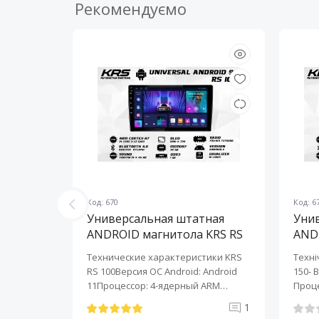
Рекомендуємо
Код: 670
Код: 6
ная
Универсальная штатная
Уни
KRS RS
ANDROID магнитола KRS RS
AND
100 9" 1/32 GB
150 
KRS RS 6
Технические характеристики KRS
Техні
roid:
RS 100Версия ОС Android: Android
150- 
-ядерный
11Процессор: 4-ядерный ARM
Проце
Cortex-A7..
A7..
0
1