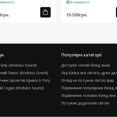
аявності
В наявності
0грн.
10 500грн.
ук
Популярні категорії
елік (Krivbass Sound)
Доступні топові білед лінзи
ний Ланос (Krivbass Sound)
Лед балка яка світить дуже да
учних проектів Кривого Рогу
Огляд на потужне світло фар
й Logan (Krivbass Sound)
Порівняння популярних білед л
Порівняння топових білед лінз
Потужне додаткове світло