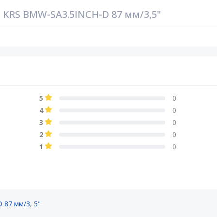
KRS BMW-SA3.5INCH-D 87 мм/3,5"
5
0
4
0
3
0
2
0
1
0
 87 мм/3
,
5"