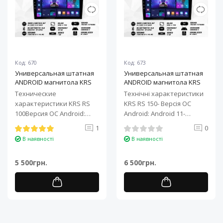
Код: 670
Код: 673
Универсальная штатная
Универсальная штатная
ANDROID магнитола KRS
ANDROID магнитола KRS
RS 100 9" 1/32 GB
RS 150 10" 2/32 GB
Технические
Технічні характеристики
характеристики KRS RS
KRS RS 150- Версія ОС
100Версия ОС Android:
Android: Android 11-
Android 11Процессор: 4-
Процесор: 4-ядерний ARM
1
0
ядерный ARM Cortex-A7..
Cortex-A7..
В наявності
В наявності
5 500грн.
6 500грн.