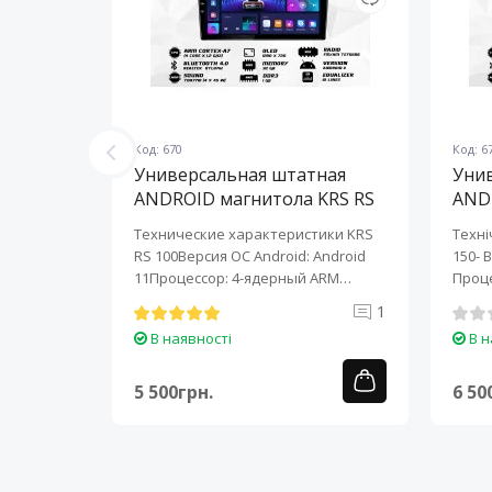
Код: 670
Код: 6
ная
Универсальная штатная
Уни
KRS RS
ANDROID магнитола KRS RS
AND
100 9" 1/32 GB
150 
KRS RS 6
Технические характеристики KRS
Техні
roid:
RS 100Версия ОС Android: Android
150- 
-ядерный
11Процессор: 4-ядерный ARM
Проце
Cortex-A7..
A7..
0
1
В наявності
В н
5 500грн.
6 50