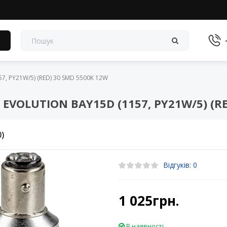
в
7, PY21W/5) (RED) 30 SMD 5500K 12W
EVOLUTION BAY15D (1157, PY21W/5) (RE
0)
Відгуків: 0
1 025грн.
В наявності