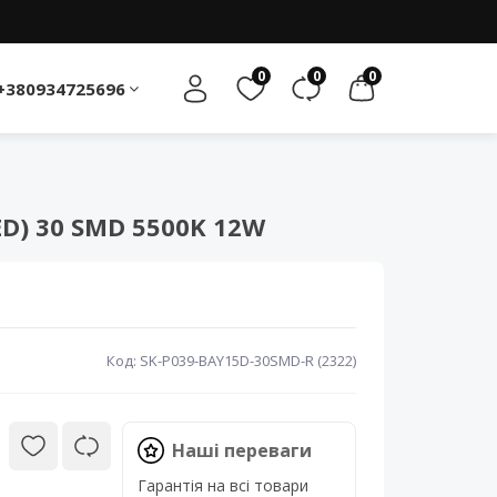
0
0
0
+380934725696
D) 30 SMD 5500K 12W
Код: SK-P039-BAY15D-30SMD-R (2322)
Наші переваги
Гарантія на всі товари