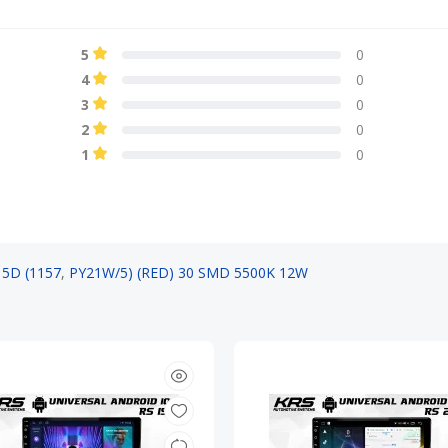
5
0
4
0
3
0
2
0
1
0
5D (1157
,
PY21W/5) (RED) 30 SMD 5500K 12W