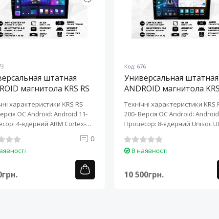
73
Код: 676
версальная штатная
Универсальная штатная
ROID магнитола KRS RS
ANDROID магнитола KRS
10" 2/32 GB
200 10" 2/32 GB
чні характеристики KRS RS
Технічні характеристики KRS 
Версія ОС Android: Android 11-
200- Версія ОС Android: Android 
сор: 4-ядерний ARM Cortex-
Процесор: 8-ядерний Unisoc UI
0
аявності
В наявності
0грн.
10 500грн.