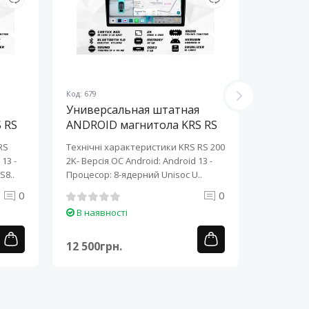
Код: 679
Код: 678
Универсальная штатная
Универ
 RS
ANDROID магнитола KRS RS
ANDROI
200 2K 10" 2/32 GB
200 2K 
RS
Технічні характеристики KRS RS 200
Технічні 
13 ​-
2K- Версія ОС Android: Android 13 ​-
2K- Версія
S8..
Процесор: 8-ядерний Unisoc U..
Процесор:
0
0
В наявності
В наяв
12 500грн.
12 500г