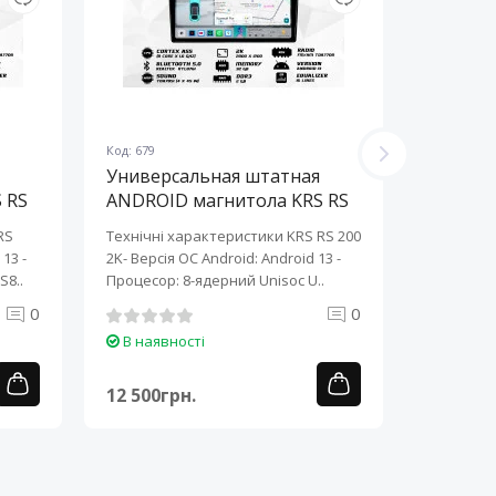
Код: 679
Код: 678
Универсальная штатная
Универ
 RS
ANDROID магнитола KRS RS
ANDROI
200 2K 10" 2/32 GB
200 2K 
RS
Технічні характеристики KRS RS 200
Технічні 
13 ​-
2K- Версія ОС Android: Android 13 ​-
2K- Версія
S8..
Процесор: 8-ядерний Unisoc U..
Процесор:
0
0
В наявності
В наяв
12 500грн.
12 500г