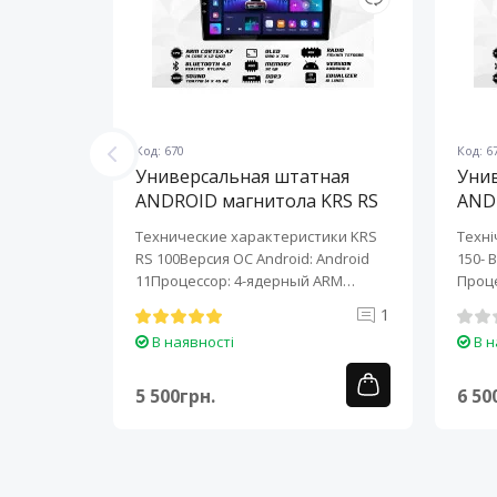
Код: 670
Код: 6
ная
Универсальная штатная
Уни
KRS RS
ANDROID магнитола KRS RS
AND
100 9" 1/32 GB
150 
KRS RS 6
Технические характеристики KRS
Техні
roid:
RS 100Версия ОС Android: Android
150- 
-ядерный
11Процессор: 4-ядерный ARM
Проце
Cortex-A7..
A7..
0
1
В наявності
В н
5 500грн.
6 50