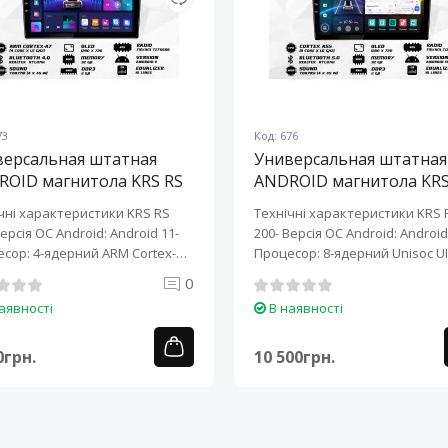
73
Код: 676
версальная штатная
Универсальная штатная
ROID магнитола KRS RS
ANDROID магнитола KRS
10" 2/32 GB
200 10" 2/32 GB
чні характеристики KRS RS
Технічні характеристики KRS 
Версія ОС Android: Android 11-
200- Версія ОС Android: Android 
сор: 4-ядерний ARM Cortex-
Процесор: 8-ядерний Unisoc UI
0
аявності
В наявності
0грн.
10 500грн.