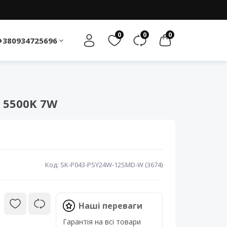
0
0
0
+380934725696
 5500K 7W
Код: SK-P043-PSY24W-12SMD-W (3674)
Наші переваги
Гарантія на всі товари