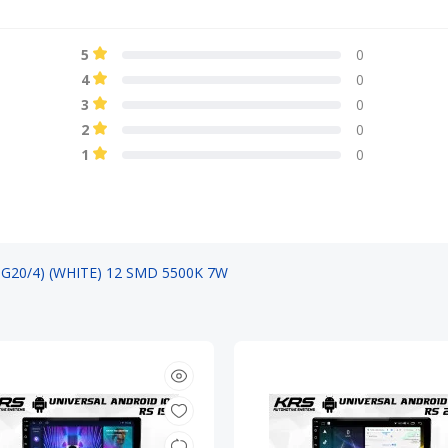
5
0
4
0
3
0
2
0
1
0
G20/4) (WHITE) 12 SMD 5500K 7W