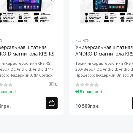
73
Код: 676
версальная штатная
Универсальная штатная
ROID магнитола KRS RS
ANDROID магнитола KRS
10" 2/32 GB
200 10" 2/32 GB
чні характеристики KRS RS
Технічні характеристики KRS 
Версія ОС Android: Android 11-
200- Версія ОС Android: Android 
сор: 4-ядерний ARM Cortex-
Процесор: 8-ядерний Unisoc UI
0
аявності
В наявності
0грн.
10 500грн.