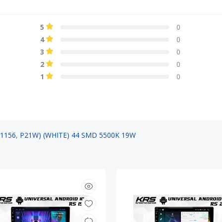
5
0
4
0
3
0
2
0
1
0
(1156
,
P21W) (WHITE) 44 SMD 5500K 19W