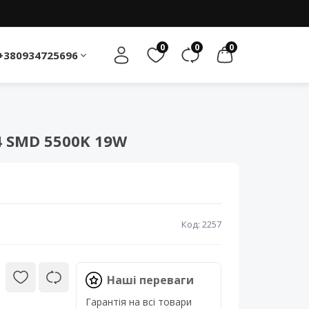
0
0
0
+380934725696
4 SMD 5500K 19W
Код: 2257
Наші переваги
Гарантія на всі товари