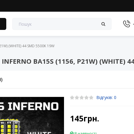
в
21W) (WHITE) 44 SMD 5500K 19W
INFERNO BA15S (1156, P21W) (WHITE) 4
0)
Відгуків: 0
145грн.
В наявності