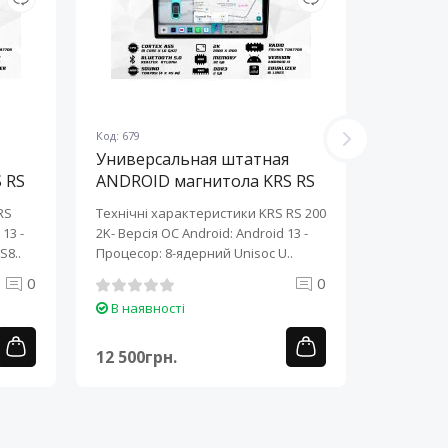
Код: 679
Код: 678
Универсальная штатная
Универ
 RS
ANDROID магнитола KRS RS
ANDROI
200 2K 10" 2/32 GB
200 2K 
RS
Технічні характеристики KRS RS 200
Технічні 
13 ​-
2K- Версія ОС Android: Android 13 ​-
2K- Версія
S8..
Процесор: 8-ядерний Unisoc U..
Процесор:
0
0
В наявності
В наяв
12 500грн.
12 500г