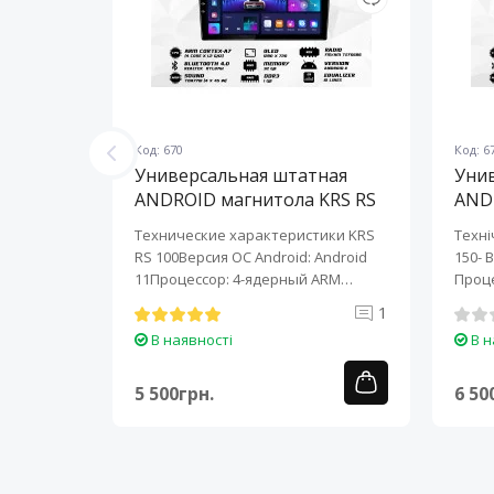
Код: 670
Код: 6
ная
Универсальная штатная
Уни
KRS RS
ANDROID магнитола KRS RS
AND
100 9" 1/32 GB
150 
KRS RS 6
Технические характеристики KRS
Техні
roid:
RS 100Версия ОС Android: Android
150- 
-ядерный
11Процессор: 4-ядерный ARM
Проце
Cortex-A7..
A7..
0
1
В наявності
В н
5 500грн.
6 50