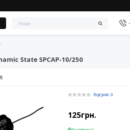
в
0
amic State SPCAP-10/250
0)
Відгуків: 0
125грн.
В наявності