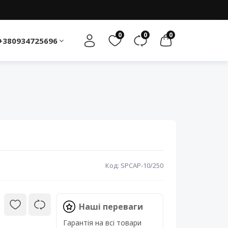
0
0
0
+380934725696
Код: SPCAP-10/250
Наші переваги
Гарантія на всі товари