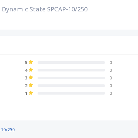
Dynamic State SPCAP-10/250
5
0
4
0
3
0
2
0
1
0
-10/250