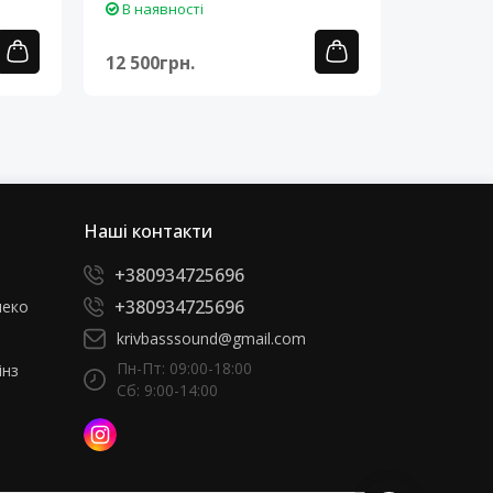
В наявності
В наяв
12 500грн.
12 500г
Наші контакти
+380934725696
+380934725696
леко
krivbasssound@gmail.com
Пн-Пт: 09:00-18:00
інз
Сб: 9:00-14:00