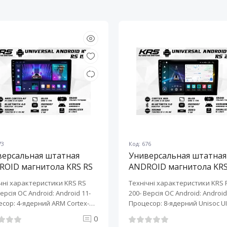
73
Код: 676
версальная штатная
Универсальная штатная
ROID магнитола KRS RS
ANDROID магнитола KRS
10" 2/32 GB
200 10" 2/32 GB
чні характеристики KRS RS
Технічні характеристики KRS 
Версія ОС Android: Android 11-
200- Версія ОС Android: Android 
сор: 4-ядерний ARM Cortex-
Процесор: 8-ядерний Unisoc UI
0