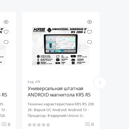
Код: 679
Код: 678
Универсальная штатная
Универ
 RS
ANDROID магнитола KRS RS
ANDROI
200 2K 10" 2/32 GB
200 2K 
RS
Технічні характеристики KRS RS 200
Технічні 
13 ​-
2K- Версія ОС Android: Android 13 ​-
2K- Версія
S8..
Процесор: 8-ядерний Unisoc U..
Процесор:
0
0