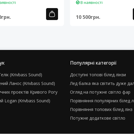
аявності
В наявності
0грн.
10 500грн.
ук
Популярні категорії
елік (Krivbass Sound)
Доступні топові білед лінзи
ний Ланос (Krivbass Sound)
Лед балка яка світить дуже да
учних проектів Кривого Рогу
Огляд на потужне світло фар
й Logan (Krivbass Sound)
Порівняння популярних білед л
Порівняння топових білед лінз
Потужне додаткове світло