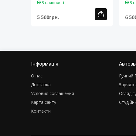
В наявності
В н
5 500грн.
6 50
Інформація
Автозв
О нас
Гучний Г
Доставка
Зарядже
Условия соглашения
Огляд г
Карта сайту
Студійни
Контакти