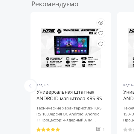
Рекомендуємо
Код: 670
Код: 6
ная
Универсальная штатная
Уни
KRS RS
ANDROID магнитола KRS RS
AND
100 9" 1/32 GB
150 
KRS RS 6
Технические характеристики KRS
Техні
roid:
RS 100Версия ОС Android: Android
150- 
-ядерный
11Процессор: 4-ядерный ARM
Проце
Cortex-A7..
A7..
0
1