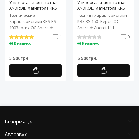
Универсальная штатная
Универсальная штатная
ANDROID магнитола KRS
ANDROID магнитола KRS
RS 100 9" 1/32 GB
RS 150 10" 2/32 GB
Технические
Технічні характеристики
характеристики KRS RS
KRS RS 150- Версія ОС
100Версия ОС Android:
Android: Android 11-
Android 11Процессор: 4-
Процесор: 4-ядерний ARM
1
0
ядерный ARM Cortex-A7..
Cortex-A7..
В наявності
В наявності
5 500грн.
6 500грн.
Інформація
Автозвук