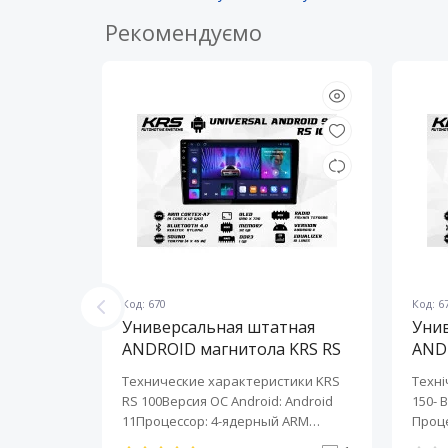
Рекомендуємо
Код: 670
Код: 6
ная
Универсальная штатная
Уни
KRS RS
ANDROID магнитола KRS RS
AND
100 9" 1/32 GB
150 
KRS RS 6
Технические характеристики KRS
Техні
roid:
RS 100Версия ОС Android: Android
150- 
-ядерный
11Процессор: 4-ядерный ARM
Проце
Cortex-A7..
A7..