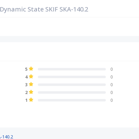
ynamic State SKIF SKA-140.2
5
0
4
0
3
0
2
0
1
0
-140.2