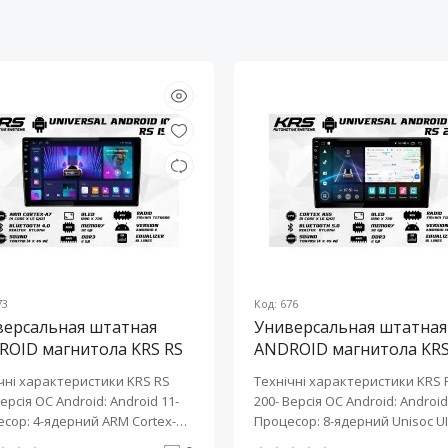
73
Код: 676
версальная штатная
Универсальная штатная
ROID магнитола KRS RS
ANDROID магнитола KRS
10" 2/32 GB
200 10" 2/32 GB
чні характеристики KRS RS
Технічні характеристики KRS 
Версія ОС Android: Android 11-
200- Версія ОС Android: Android 
сор: 4-ядерний ARM Cortex-
Процесор: 8-ядерний Unisoc UI