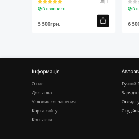
0
1
В наявності
В н
5 500грн.
6 50
Інформація
Автозв
О нас
Гучний Г
Доставка
Зарядже
Условия соглашения
Огляд г
Карта сайту
Студійни
Контакти