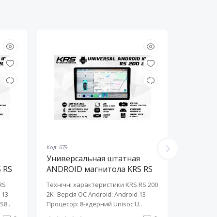
Код: 679
Код: 678
Универсальная штатная
Универ
 RS
ANDROID магнитола KRS RS
ANDROI
200 2K 10" 2/32 GB
200 2K 
RS
Технічні характеристики KRS RS 200
Технічні 
13 ​-
2K- Версія ОС Android: Android 13 ​-
2K- Версія
S8..
Процесор: 8-ядерний Unisoc U..
Процесор: