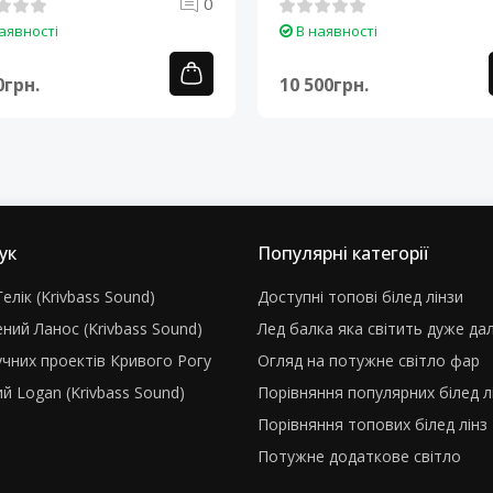
0
аявності
В наявності
0грн.
10 500грн.
ук
Популярні категорії
елік (Krivbass Sound)
Доступні топові білед лінзи
ний Ланос (Krivbass Sound)
Лед балка яка світить дуже да
учних проектів Кривого Рогу
Огляд на потужне світло фар
й Logan (Krivbass Sound)
Порівняння популярних білед л
Порівняння топових білед лінз
Потужне додаткове світло