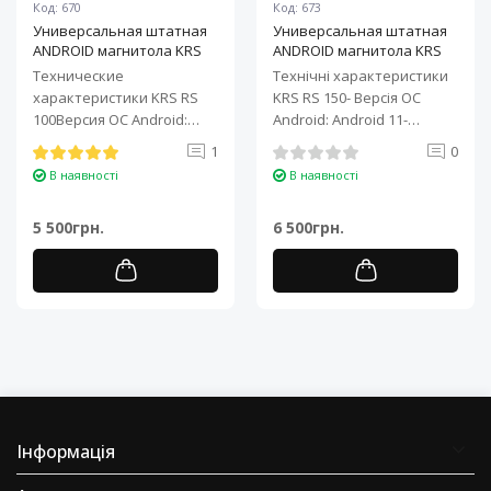
Код: 670
Код: 673
Универсальная штатная
Универсальная штатная
ANDROID магнитола KRS
ANDROID магнитола KRS
RS 100 9" 1/32 GB
RS 150 10" 2/32 GB
Технические
Технічні характеристики
характеристики KRS RS
KRS RS 150- Версія ОС
100Версия ОС Android:
Android: Android 11-
Android 11Процессор: 4-
Процесор: 4-ядерний ARM
1
0
ядерный ARM Cortex-A7..
Cortex-A7..
В наявності
В наявності
5 500грн.
6 500грн.
Інформація