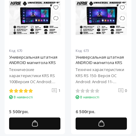
Код: 670
Код: 673
Универсальная штатная
Универсальная штатная
ANDROID магнитола KRS
ANDROID магнитола KRS
RS 100 9" 1/32 GB
RS 150 10" 2/32 GB
Технические
Технічні характеристики
характеристики KRS RS
KRS RS 150- Версія ОС
100Версия ОС Android:
Android: Android 11-
Android 11Процессор: 4-
Процесор: 4-ядерний ARM
1
0
ядерный ARM Cortex-A7..
Cortex-A7..
В наявності
В наявності
5 500грн.
6 500грн.