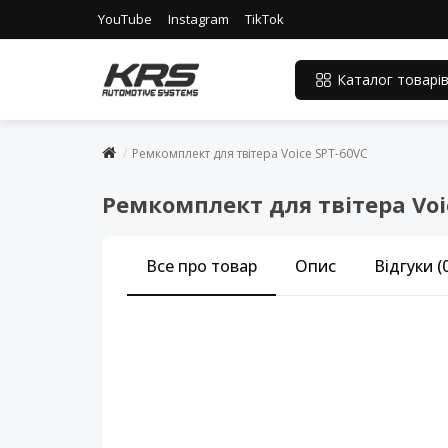
YouTube
Instagram
TikTok
Каталог товарі
Ремкомплект для твітера Voice SPT-60VC
Ремкомплект для твітера Voi
Все про товар
Опис
Відгуки (