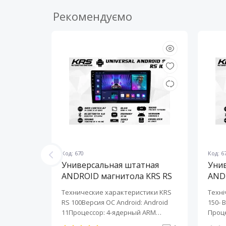
Рекомендуємо
Код: 670
Код: 6
ная
Универсальная штатная
Уни
KRS RS
ANDROID магнитола KRS RS
AND
100 9" 1/32 GB
150 
KRS RS 6
Технические характеристики KRS
Техні
roid:
RS 100Версия ОС Android: Android
150- 
-ядерный
11Процессор: 4-ядерный ARM
Проце
Cortex-A7..
A7..