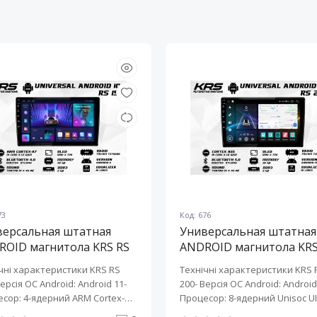
73
Код: 676
версальная штатная
Универсальная штатная
ROID магнитола KRS RS
ANDROID магнитола KRS
10" 2/32 GB
200 10" 2/32 GB
чні характеристики KRS RS
Технічні характеристики KRS 
Версія ОС Android: Android 11-
200- Версія ОС Android: Android 
сор: 4-ядерний ARM Cortex-
Процесор: 8-ядерний Unisoc UI