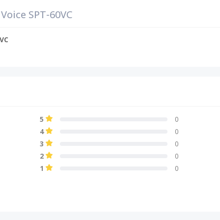
Voice SPT-60VC
0VC
5
0
4
0
3
0
2
0
1
0