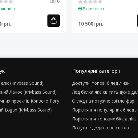
0
аявності
В наявності
0грн.
10 500грн.
ук
Популярні категорії
елік (Krivbass Sound)
Доступні топові білед лінзи
ний Ланос (Krivbass Sound)
Лед балка яка світить дуже да
учних проектів Кривого Рогу
Огляд на потужне світло фар
й Logan (Krivbass Sound)
Порівняння популярних білед л
Порівняння топових білед лінз
Потужне додаткове світло