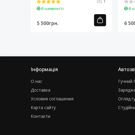
0
1
В наявності
В н
5 500грн.
6 50
Інформація
Автозв
О нас
Гучний Г
Доставка
Зарядже
Условия соглашения
Огляд г
Карта сайту
Студійни
Контакти