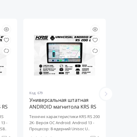
Код: 679
Код: 678
Универсальная штатная
Универ
 RS
ANDROID магнитола KRS RS
ANDROI
200 2K 10" 2/32 GB
200 2K 
RS
Технічні характеристики KRS RS 200
Технічні 
13 ​-
2K- Версія ОС Android: Android 13 ​-
2K- Версія
S8..
Процесор: 8-ядерний Unisoc U..
Процесор: