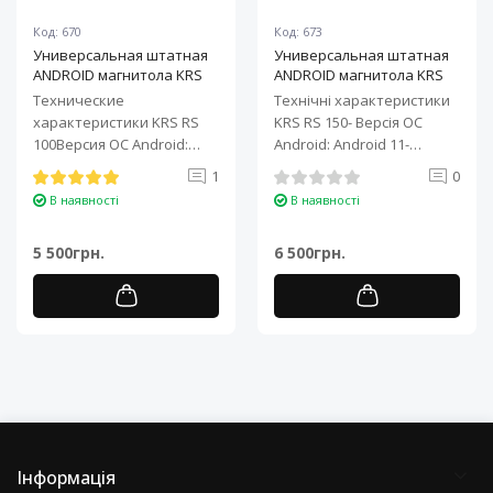
Код: 670
Код: 673
Универсальная штатная
Универсальная штатная
ANDROID магнитола KRS
ANDROID магнитола KRS
RS 100 9" 1/32 GB
RS 150 10" 2/32 GB
Технические
Технічні характеристики
характеристики KRS RS
KRS RS 150- Версія ОС
100Версия ОС Android:
Android: Android 11-
Android 11Процессор: 4-
Процесор: 4-ядерний ARM
1
0
ядерный ARM Cortex-A7..
Cortex-A7..
В наявності
В наявності
5 500грн.
6 500грн.
Інформація