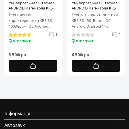
Универсальная штатная
Универсальная штатная
ANDROID магнитола KRS
ANDROID магнитола KRS
RS 100 9" 1/32 GB
RS 150 10" 2/32 GB
Технические
Технічні характеристики
характеристики KRS RS
KRS RS 150- Версія ОС
100Версия ОС Android:
Android: Android 11-
Android 11Процессор: 4-
Процесор: 4-ядерний ARM
1
0
ядерный ARM Cortex-A7..
Cortex-A7..
В наявності
В наявності
5 500грн.
6 500грн.
Інформація
Автозвук