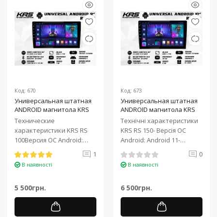
Код: 670
Код: 673
Универсальная штатная
Универсальная штатная
ANDROID магнитола KRS
ANDROID магнитола KRS
RS 100 9" 1/32 GB
RS 150 10" 2/32 GB
Технические
Технічні характеристики
характеристики KRS RS
KRS RS 150- Версія ОС
100Версия ОС Android:
Android: Android 11-
Android 11Процессор: 4-
Процесор: 4-ядерний ARM
1
0
ядерный ARM Cortex-A7..
Cortex-A7..
В наявності
В наявності
5 500грн.
6 500грн.