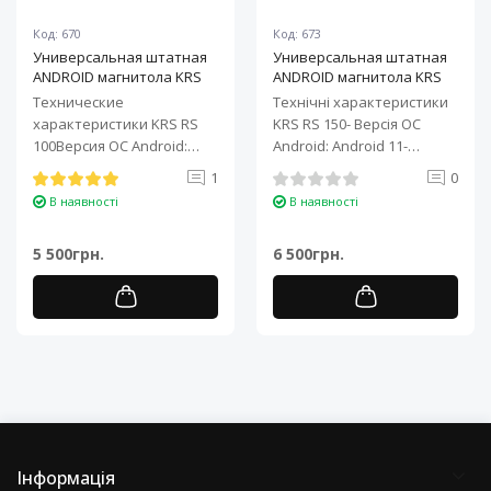
Код: 670
Код: 673
Универсальная штатная
Универсальная штатная
ANDROID магнитола KRS
ANDROID магнитола KRS
RS 100 9" 1/32 GB
RS 150 10" 2/32 GB
Технические
Технічні характеристики
характеристики KRS RS
KRS RS 150- Версія ОС
100Версия ОС Android:
Android: Android 11-
Android 11Процессор: 4-
Процесор: 4-ядерний ARM
1
0
ядерный ARM Cortex-A7..
Cortex-A7..
В наявності
В наявності
5 500грн.
6 500грн.
Інформація