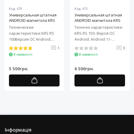
Код: 670
Код: 673
Универсальная штатная
Универсальная штатная
ANDROID магнитола KRS
ANDROID магнитола KRS
RS 100 9" 1/32 GB
RS 150 10" 2/32 GB
Технические
Технічні характеристики
характеристики KRS RS
KRS RS 150- Версія ОС
100Версия ОС Android:
Android: Android 11-
Android 11Процессор: 4-
Процесор: 4-ядерний ARM
1
0
ядерный ARM Cortex-A7..
Cortex-A7..
В наявності
В наявності
5 500грн.
6 500грн.
Інформація