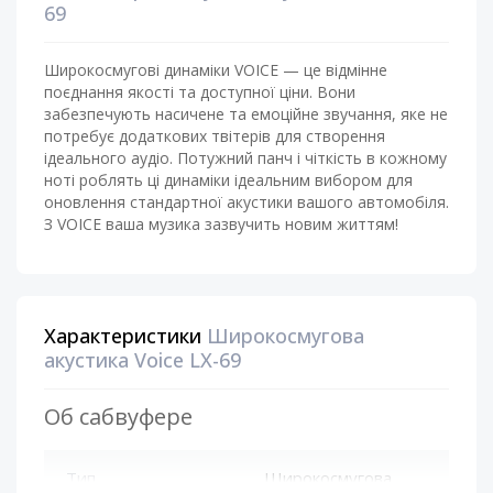
69
Широкосмугові динаміки VOICE — це відмінне
поєднання якості та доступної ціни. Вони
забезпечують насичене та емоційне звучання, яке не
потребує додаткових твітерів для створення
ідеального аудіо. Потужний панч і чіткість в кожному
ноті роблять ці динаміки ідеальним вибором для
оновлення стандартної акустики вашого автомобіля.
З VOICE ваша музика зазвучить новим життям!
Характеристики
Широкосмугова
акустика Voice LX-69
Об сабвуфере
Тип
Широкосмугова