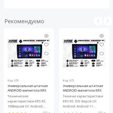
Рекомендуємо
Код: 670
Код: 673
Универсальная штатная
Универсальная штатная
ANDROID магнитола KRS
ANDROID магнитола KRS
RS 100 9" 1/32 GB
RS 150 10" 2/32 GB
Технические
Технічні характеристики
характеристики KRS RS
KRS RS 150- Версія ОС
100Версия ОС Android:
Android: Android 11-
Android 11Процессор: 4-
Процесор: 4-ядерний ARM