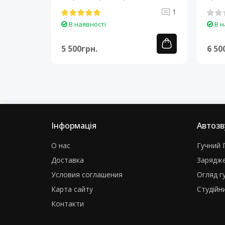
Cortex-A7..
A7..
0
1
В наявності
В н
5 500грн.
6 50
Інформація
Автозв
О нас
Гучний Г
Доставка
Зарядже
Условия соглашения
Огляд г
Карта сайту
Студійни
Контакти