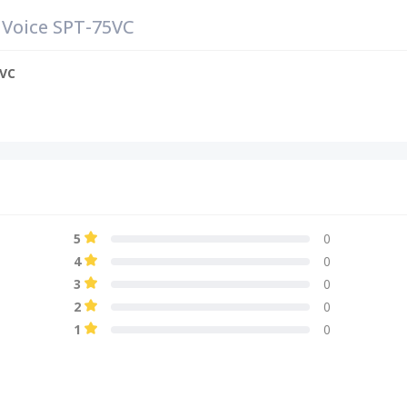
Voice SPT-75VC
5VC
5
0
4
0
3
0
2
0
1
0