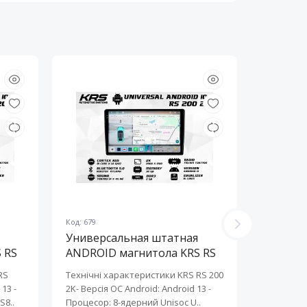
Код: 679
Код: 678
Универсальная штатная
Универ
 RS
ANDROID магнитола KRS RS
ANDROI
200 2K 10" 2/32 GB
200 2K 
RS
Технічні характеристики KRS RS 200
Технічні 
13 ​-
2K- Версія ОС Android: Android 13 ​-
2K- Версія
S8..
Процесор: 8-ядерний Unisoc U..
Процесор: