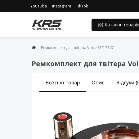
YouTube
Instagram
TikTok
Каталог товарі
Ремкомплект для твітера Voice SPT-75VC
Ремкомплект для твітера Voi
Все про товар
Опис
Відгуки (