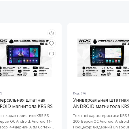
73
Код: 676
версальная штатная
Универсальная штатная
ROID магнитола KRS RS
ANDROID магнитола KRS
10" 2/32 GB
200 10" 2/32 GB
чні характеристики KRS RS
Технічні характеристики KRS 
Версія ОС Android: Android 11-
200- Версія ОС Android: Android 
сор: 4-ядерний ARM Cortex-
Процесор: 8-ядерний Unisoc UI