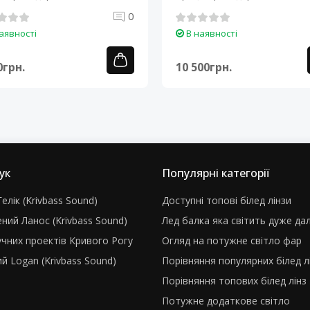
0
аявності
В наявності
0грн.
10 500грн.
ук
Популярні категорії
елік (Krivbass Sound)
Доступні топові білед лінзи
ний Ланос (Krivbass Sound)
Лед балка яка світить дуже да
учних проектів Кривого Рогу
Огляд на потужне світло фар
й Logan (Krivbass Sound)
Порівняння популярних білед л
Порівняння топових білед лінз
Потужне додаткове світло