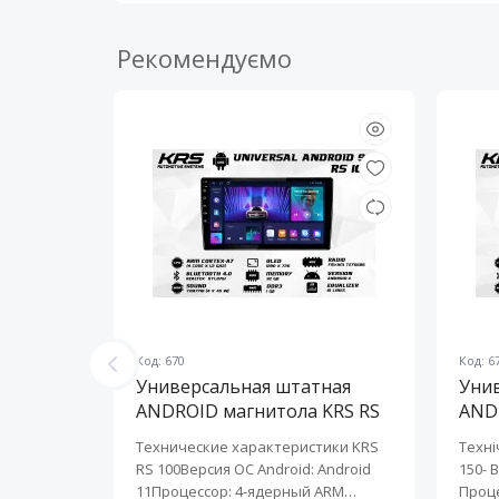
Рекомендуємо
Код: 670
Код: 6
ная
Универсальная штатная
Уни
KRS RS
ANDROID магнитола KRS RS
AND
100 9" 1/32 GB
150 
KRS RS 6
Технические характеристики KRS
Техні
roid:
RS 100Версия ОС Android: Android
150- 
-ядерный
11Процессор: 4-ядерный ARM
Проце