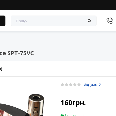
в
ce SPT-75VC
0)
Відгуків: 0
160грн.
В наявності