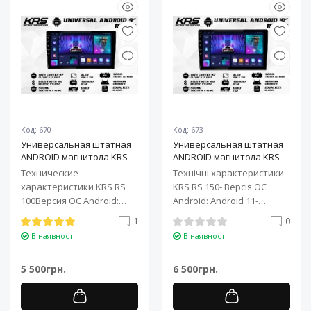
Код: 670
Код: 673
Универсальная штатная
Универсальная штатная
ANDROID магнитола KRS
ANDROID магнитола KRS
RS 100 9" 1/32 GB
RS 150 10" 2/32 GB
Технические
Технічні характеристики
характеристики KRS RS
KRS RS 150- Версія ОС
100Версия ОС Android:
Android: Android 11-
Android 11Процессор: 4-
Процесор: 4-ядерний ARM
1
0
ядерный ARM Cortex-A7..
Cortex-A7..
В наявності
В наявності
5 500грн.
6 500грн.