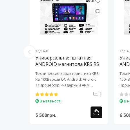
Код: 670
Код: 6
ная
Универсальная штатная
Уни
KRS RS
ANDROID магнитола KRS RS
AND
100 9" 1/32 GB
150 
KRS RS 6
Технические характеристики KRS
Техні
roid:
RS 100Версия ОС Android: Android
150- 
-ядерный
11Процессор: 4-ядерный ARM
Проце
Cortex-A7..
A7..
0
1
В наявності
В н
5 500грн.
6 50