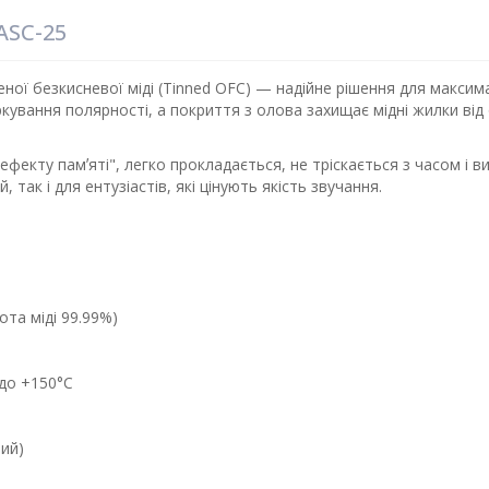
ASC-25
ної безкисневої міді (Tinned OFC) — надійне рішення для максима
кування полярності, а покриття з олова захищає мідні жилки від
ефекту памʼяті", легко прокладається, не тріскається з часом і
 так і для ентузіастів, які цінують якість звучання.
ота міді 99.99%)
 до +150°C
ний)