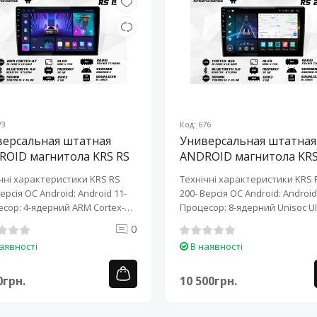
73
Код: 676
версальная штатная
Универсальная штатная
ROID магнитола KRS RS
ANDROID магнитола KRS
10" 2/32 GB
200 10" 2/32 GB
чні характеристики KRS RS
Технічні характеристики KRS 
Версія ОС Android: Android 11-
200- Версія ОС Android: Android 
сор: 4-ядерний ARM Cortex-
Процесор: 8-ядерний Unisoc UI
0
аявності
В наявності
0грн.
10 500грн.