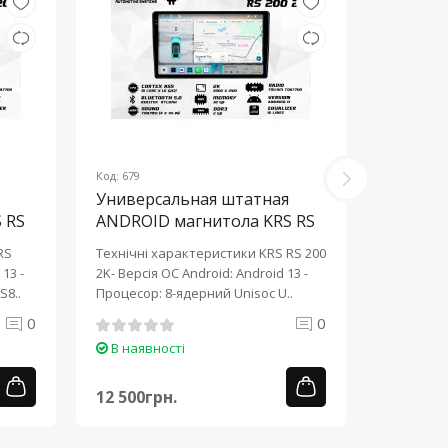
Код: 679
Код: 678
Универсальная штатная
Универ
 RS
ANDROID магнитола KRS RS
ANDROI
200 2K 10" 2/32 GB
200 2K 
RS
Технічні характеристики KRS RS 200
Технічні 
13 ​-
2K- Версія ОС Android: Android 13 ​-
2K- Версія
S8..
Процесор: 8-ядерний Unisoc U..
Процесор:
0
0
В наявності
В наяв
12 500грн.
12 500г