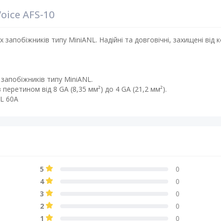
ice AFS-10
 запобіжників типу MiniANL. Надійні та довговічні, захищені від 
запобіжників типу MiniANL.
перетином від 8 GA (8,35 мм²) до 4 GA (21,2 мм²).
L 60A
5
0
4
0
3
0
2
0
1
0