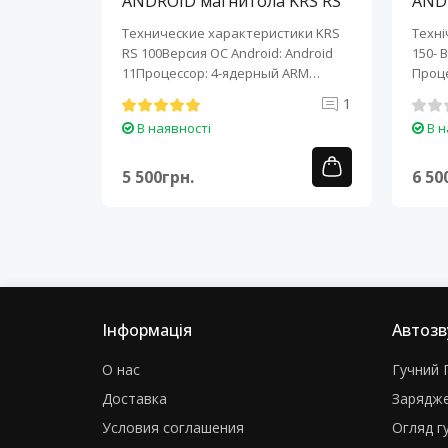
KRS RS
ANDROID магнитола KRS RS
AND
100 9" 1/32 GB
150 
KRS RS 6
Технические характеристики KRS
Техні
roid:
RS 100Версия ОС Android: Android
150- 
-ядерный
11Процессор: 4-ядерный ARM
Проце
Cortex-A7..
A7..
0
1
В наявності
В н
5 500грн.
6 50
Інформація
Автозв
О нас
Гучний Г
Доставка
Зарядже
Условия соглашения
Огляд г