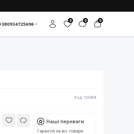
0
0
0
+380934725696
Код: 125458
Наші переваги
Гарантія на всі товари