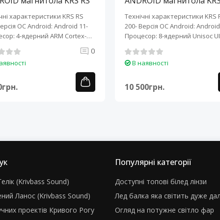
ROID магнитола KRS RS
ANDROID магнитола KRS
10" 2/32 GB
200 10" 2/32 GB
чні характеристики KRS RS
Технічні характеристики KRS 
Версія ОС Android: Android 11-
200- Версія ОС Android: Android 
сор: 4-ядерний ARM Cortex-
Процесор: 8-ядерний Unisoc UI
0
аявності
В наявності
0грн.
10 500грн.
ук
Популярні категорії
елік (Krivbass Sound)
Доступні топові білед лінзи
ний Ланос (Krivbass Sound)
Лед балка яка світить дуже да
учних проектів Кривого Рогу
Огляд на потужне світло фар