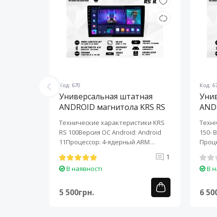
Код: 670
Код: 6
ная
Универсальная штатная
Уни
KRS RS
ANDROID магнитола KRS RS
AND
100 9" 1/32 GB
150 
KRS RS 6
Технические характеристики KRS
Техні
roid:
RS 100Версия ОС Android: Android
150- 
-ядерный
11Процессор: 4-ядерный ARM
Проце
Cortex-A7..
A7..
0
1
В наявності
В н
5 500грн.
6 50