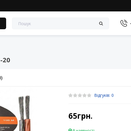
в
-20
0)
Відгуків: 0
65грн.
В наявності