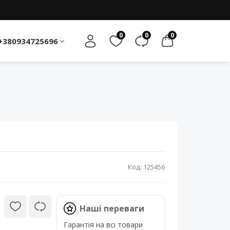
0
0
0
+380934725696
Код: 125456
Наші переваги
Гарантія на всі товари