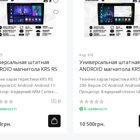
73
Код: 676
версальная штатная
Универсальная штатная
ROID магнитола KRS RS
ANDROID магнитола KRS
10" 2/32 GB
200 10" 2/32 GB
чні характеристики KRS RS
Технічні характеристики KRS 
Версія ОС Android: Android 11-
200- Версія ОС Android: Android 
сор: 4-ядерний ARM Cortex-
Процесор: 8-ядерний Unisoc UI
0
аявності
В наявності
0грн.
10 500грн.