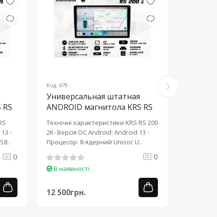
Код: 679
Код: 678
Универсальная штатная
Универ
 RS
ANDROID магнитола KRS RS
ANDROI
200 2K 10" 2/32 GB
200 2K 
RS
Технічні характеристики KRS RS 200
Технічні 
13 ​-
2K- Версія ОС Android: Android 13 ​-
2K- Версія
S8..
Процесор: 8-ядерний Unisoc U..
Процесор:
0
0
В наявності
В наяв
12 500грн.
12 500г