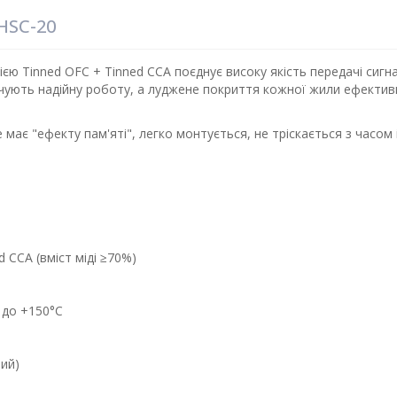
HSC-20
єю Tinned OFC + Tinned CCA поєднує високу якість передачі сигна
чують надійну роботу, а луджене покриття кожної жили ефектив
має "ефекту пам'яті", легко монтується, не тріскається з часом і 
 CCA (вміст міді ≥70%)
 до +150°C
ний)